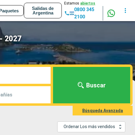
Estamos
abiertos
Salidas de
0800 345
Paquetes
Argentina
2100
- 2027
Buscar
añías
Búsqueda Avanzada
Ordenar Los más vendidos