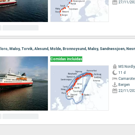
27/11/20
Comidas incluidas
MS Nordl
11 d
Camarote
Bergen
22/11/20