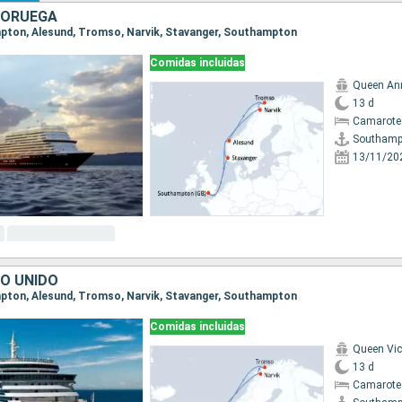
 NORUEGA
mpton, Alesund, Tromso, Narvik, Stavanger, Southampton
Comidas incluidas
Queen An
13 d
Camarote
Southamp
13/11/20
NO UNIDO
mpton, Alesund, Tromso, Narvik, Stavanger, Southampton
Comidas incluidas
Queen Vic
13 d
Camarote