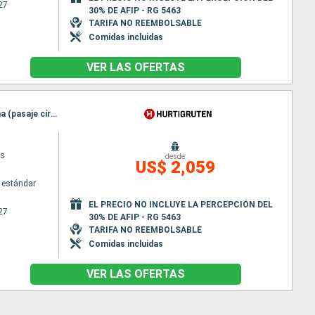
27
30% DE AFIP - RG 5463
TARIFA NO REEMBOLSABLE
Comidas incluidas
VER LAS OFERTAS
Itinerario : Bergen, Floro, Maloy, Torvik, Alesund, Molde, Bronnoysund, Maloy, Sandnessjoen, Nesna (pasaje círculo polar), Ornes, Bodo, Stamsund, Kristiansund, Svolvaer, Trondheim, Rorvik, Torvik, Stokmarknes, sortland, Bronnoysund, Risoyhamn, Sandnessjoen, Harstad, Nesna (pasaje círculo polar), Finnsnes, Ornes, Tromso, Bodo, Skjervoy, Stamsund, Svolvaer, Alesund, Oksfjord, Hammerfest, Stokmarknes, Havoysund, sortland, Honningsvag, Risoyhamn, Kjollefjord, Harstad, Mehamn, Finnsnes, Berlevag, Tromso, Skjervoy, Molde, Batsfjord, Vardo, Oksfjord, Vadso, Hammerfest, Kirkenes, Havoysund, Honningsvag, Kjollefjord, Mehamn, Berlevag, Kristiansund, Mehamn, Kjollefjord, Honningsvag, Batsfjord, Havoysund, Vardo, Hammerfest, Vadso, Oksfjord, Kirkenes, Skjervoy, Tromso, Berlevag, Trondheim, Finnsnes, Harstad, Mehamn, Risoyhamn, Kjollefjord, sortland, Honningsvag, Stokmarknes, Havoysund, Svolvaer, Hammerfest, Stamsund, Oksfjord, Skjervoy, Tromso, Bodo, Ornes, Nesna (pasaje círculo polar), Finnsnes, Sandnessjoen, Harstad, Bronnoysund, Risoyhamn, Rorvik, sortland, Stokmarknes, Svolvaer, Stamsund, Trondheim, Bodo, Ornes, Nesna (pasaje círculo polar), Sandnessjoen, Bronnoysund, Rorvik, Sandnessjoen, Trondheim, Nesna (pasaje círculo polar), Ornes, Bodo, Stamsund, Svolvaer, Stokmarknes, sortland, Risoyhamn, Harstad, Finnsnes, Tromso, Skjervoy, Oksfjord, Hammerfest, Havoysund, Honningsvag, Kjollefjord, Mehamn, Berlevag, Batsfjord, Vardo, Vadso, Kirkenes, Vardo, Batsfjord, Berlevag, Mehamn, Kjollefjord, Honningsvag, Havoysund, Hammerfest, Oksfjord, Skjervoy, Tromso, Finnsnes, Harstad, Risoyhamn, sortland, Stokmarknes, Svolvaer, Stamsund, Bodo, Ornes, Nesna (pasaje círculo polar), Sandnessjoen, Bronnoysund, Rorvik, Trondheim
ys
desde
US$ 2,059
 estándar
EL PRECIO NO INCLUYE LA PERCEPCIÓN DEL
27
30% DE AFIP - RG 5463
TARIFA NO REEMBOLSABLE
Comidas incluidas
VER LAS OFERTAS