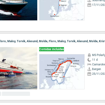
Southamp
17/11/20
Comidas incluidas
MS Polarl
11 d
Camarote
Bergen
25/11/20