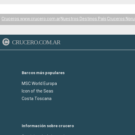
Cruceros www.crucero.com.ar
Nuestros Destinos País
Cruceros Nor
CRUCERO.COM.AR
Barcos más populares
MSC World Europa
Icon of the Seas
Costa Toscana
Información sobre crucero