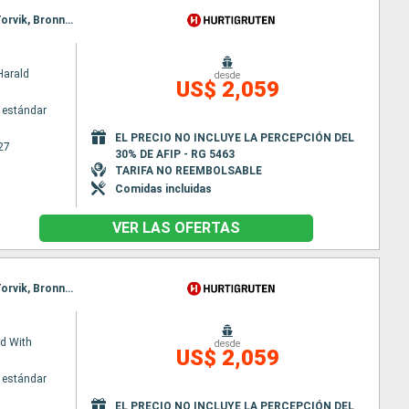
Itinerario : Bergen, Floro, Maloy, Torvik, Alesund, Molde, Maloy, Kristiansund, Trondheim, Rorvik, Torvik, Bronnoysund, Sandnessjoen, Nesna (pasaje círculo polar), Ornes, Bodo, Stamsund, Svolvaer, Alesund, Stokmarknes, sortland, Risoyhamn, Harstad, Finnsnes, Tromso, Skjervoy, Batsfjord, Vardo, Vadso, Kirkenes, Molde, Oksfjord, Hammerfest, Havoysund, Honningsvag, Kjollefjord, Mehamn, Berlevag, Kristiansund, Mehamn, Kjollefjord, Honningsvag, Havoysund, Hammerfest, Oksfjord, Skjervoy, Tromso, Batsfjord, Vardo, Vadso, Kirkenes, Berlevag, Trondheim, Finnsnes, Harstad, Risoyhamn, sortland, Stokmarknes, Svolvaer, Stamsund, Mehamn, Kjollefjord, Honningsvag, Havoysund, Hammerfest, Oksfjord, Skjervoy, Tromso, Bodo, Ornes, Nesna (pasaje círculo polar), Sandnessjoen, Bronnoysund, Rorvik, Finnsnes, Harstad, Risoyhamn, sortland, Stokmarknes, Svolvaer, Stamsund, Trondheim, Bodo, Ornes, Nesna (pasaje círculo polar), Sandnessjoen, Bronnoysund, Rorvik, Sandnessjoen, Trondheim, Nesna (pasaje círculo polar), Ornes, Bodo, Stamsund, Svolvaer, Stokmarknes, sortland, Risoyhamn, Harstad, Finnsnes, Tromso, Skjervoy, Oksfjord, Hammerfest, Havoysund, Honningsvag, Kjollefjord, Mehamn, Berlevag, Batsfjord, Vardo, Vadso, Kirkenes, Vardo, Batsfjord, Berlevag, Mehamn, Kjollefjord, Honningsvag, Havoysund, Hammerfest, Oksfjord, Skjervoy, Tromso, Finnsnes, Harstad, Risoyhamn, sortland, Stokmarknes, Svolvaer, Stamsund, Bodo, Ornes, Nesna (pasaje círculo polar), Sandnessjoen, Bronnoysund, Rorvik, Trondheim
Harald
desde
US$ 2,059
 estándar
EL PRECIO NO INCLUYE LA PERCEPCIÓN DEL
27
30% DE AFIP - RG 5463
TARIFA NO REEMBOLSABLE
Comidas incluidas
VER LAS OFERTAS
Itinerario : Bergen, Floro, Maloy, Torvik, Alesund, Molde, Maloy, Kristiansund, Trondheim, Rorvik, Torvik, Bronnoysund, Sandnessjoen, Nesna (pasaje círculo polar), Ornes, Bodo, Stamsund, Svolvaer, Alesund, Stokmarknes, sortland, Risoyhamn, Harstad, Finnsnes, Tromso, Skjervoy, Molde, Oksfjord, Hammerfest, Havoysund, Honningsvag, Kjollefjord, Mehamn, Berlevag, Kristiansund, Batsfjord, Vardo, Vadso, Kirkenes, Berlevag, Trondheim, Mehamn, Kjollefjord, Honningsvag, Havoysund, Hammerfest, Oksfjord, Skjervoy, Tromso, Bodo, Ornes, Nesna (pasaje círculo polar), Sandnessjoen, Bronnoysund, Rorvik, Finnsnes, Harstad, Risoyhamn, sortland, Stokmarknes, Svolvaer, Stamsund, Trondheim, Bodo, Ornes, Nesna (pasaje círculo polar), Sandnessjoen, Bronnoysund, Rorvik, Sandnessjoen, Trondheim, Nesna (pasaje círculo polar), Ornes, Bodo, Stamsund, Svolvaer, Stokmarknes, sortland, Risoyhamn, Harstad, Finnsnes, Tromso, Skjervoy, Oksfjord, Hammerfest, Havoysund, Honningsvag, Kjollefjord, Mehamn, Berlevag, Batsfjord, Vardo, Vadso, Kirkenes, Vardo, Batsfjord, Berlevag, Mehamn, Kjollefjord, Honningsvag, Havoysund, Hammerfest, Oksfjord, Skjervoy, Tromso, Finnsnes, Harstad, Risoyhamn, sortland, Stokmarknes, Svolvaer, Stamsund, Bodo, Ornes, Nesna (pasaje círculo polar), Sandnessjoen, Bronnoysund, Rorvik, Trondheim
d With
desde
US$ 2,059
 estándar
EL PRECIO NO INCLUYE LA PERCEPCIÓN DEL