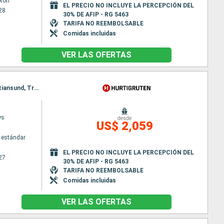
ton
EL PRECIO NO INCLUYE LA PERCEPCIÓN DEL
28
30% DE AFIP - RG 5463
TARIFA NO REEMBOLSABLE
Comidas incluidas
VER LAS OFERTAS
Itinerario : Bergen, Floro, Maloy, Torvik, Alesund, Molde, Floro, Maloy, Torvik, Alesund, Molde, Kristiansund, Trondheim, Rorvik, Maloy, Kristiansund, Trondheim, Rorvik, Bronnoysund, Sandnessjoen, Nesna (pasaje círculo polar), Ornes, Bodo, Stamsund, Svolvaer, Torvik, Bronnoysund, Sandnessjoen, Nesna (pasaje círculo polar), Ornes, Bodo, Stamsund, Svolvaer, Stokmarknes, sortland, Risoyhamn, Harstad, Finnsnes, Tromso, Skjervoy, Alesund, Stokmarknes, sortland, Risoyhamn, Harstad, Finnsnes, Tromso, Skjervoy, Oksfjord, Hammerfest, Havoysund, Honningsvag, Kjollefjord, Mehamn, Berlevag, Molde, Oksfjord, Hammerfest, Havoysund, Honningsvag, Kjollefjord, Mehamn, Berlevag, Batsfjord, Vardo, Vadso, Kirkenes, Kristiansund, Batsfjord, Vardo, Vadso, Kirkenes, Mehamn, Berlevag, Kjollefjord, Honningsvag, Havoysund, Hammerfest, Oksfjord, Skjervoy, Tromso, Trondheim, Mehamn, Kjollefjord, Honningsvag, Havoysund, Hammerfest, Oksfjord, Skjervoy, Finnsnes, Tromso, Harstad, Risoyhamn, sortland, Stokmarknes, Svolvaer, Stamsund, Finnsnes, Harstad, Risoyhamn, sortland, Stokmarknes, Svolvaer, Bodo, Stamsund, Ornes, Nesna (pasaje círculo polar), Sandnessjoen, Bronnoysund, Rorvik, Bodo, Ornes, Nesna (pasaje círculo polar), Sandnessjoen, Bronnoysund, Trondheim, Rorvik, Sandnessjoen, Trondheim, Nesna (pasaje círculo polar), Ornes, Bodo, Stamsund, Svolvaer, Stokmarknes, sortland, Risoyhamn, Harstad, Finnsnes, Tromso, Skjervoy, Oksfjord, Hammerfest, Havoysund, Honningsvag, Kjollefjord, Mehamn, Berlevag, Batsfjord, Vardo, Vadso, Kirkenes, Vardo, Batsfjord, Berlevag, Mehamn, Kjollefjord, Honningsvag, Havoysund, Hammerfest, Oksfjord, Skjervoy, Tromso, Finnsnes, Harstad, Risoyhamn, sortland, Stokmarknes, Svolvaer, Stamsund, Bodo, Ornes, Nesna (pasaje círculo polar), Sandnessjoen, Bronnoysund, Rorvik, Trondheim
ys
desde
US$ 2,059
 estándar
EL PRECIO NO INCLUYE LA PERCEPCIÓN DEL
27
30% DE AFIP - RG 5463
TARIFA NO REEMBOLSABLE
Comidas incluidas
VER LAS OFERTAS