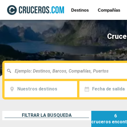
Destinos
Compañías
Cruce
Nuestros destinos
Fecha de salida
FILTRAR LA BÚSQUEDA
6
cruceros
encont