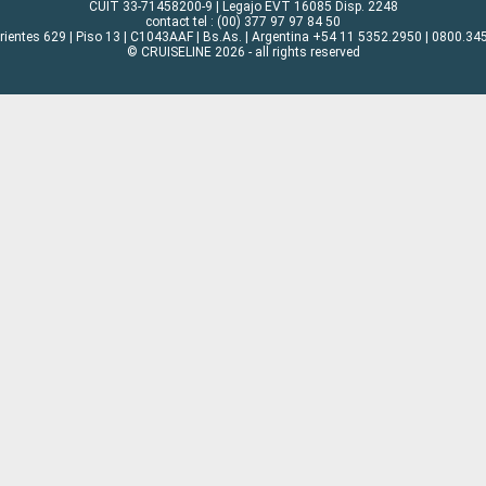
CUIT 33-71458200-9 | Legajo EVT 16085 Disp. 2248
contact tel : (00) 377 97 97 84 50
rrientes 629 | Piso 13 | C1043AAF | Bs.As. | Argentina +54 11 5352.2950 | 0800.345
© CRUISELINE 2026 - all rights reserved