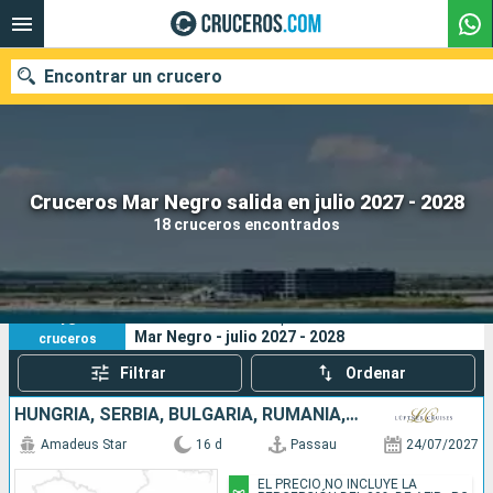
Encontrar un crucero
Nuestros destinos
Cruceros Mar Negro salida en julio 2027 - 2028
18 cruceros encontrados
Fecha de salida
Puertos
Compañías
18
Sus criterios de búsqueda:
Mar Negro - julio 2027 - 2028
cruceros
Buscar
Filtrar
Ordenar
HUNGRÍA, SERBIA, BULGARIA, RUMANIA, CROACIA, ESLOVAQUIA, AUSTRIA, ALEMANIA
Amadeus Star
16 d
Passau
24/07/2027
EL PRECIO NO INCLUYE LA