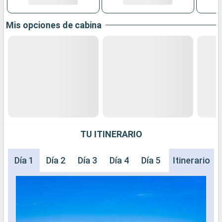
Mis opciones de cabina
TU ITINERARIO
Día 1
Día 2
Día 3
Día 4
Día 5
Día 6
Itinerario