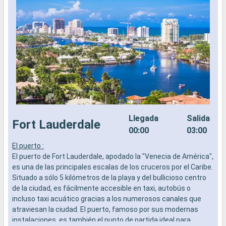
Llegada
Salida
Fort Lauderdale
00:00
03:00
El puerto :
L
El puerto de Fort Lauderdale, apodado la "Venecia de América",
a
es una de las principales escalas de los cruceros por el Caribe.
b
Situado a sólo 5 kilómetros de la playa y del bullicioso centro
s
de la ciudad, es fácilmente accesible en taxi, autobús o
e
incluso taxi acuático gracias a los numerosos canales que
atraviesan la ciudad. El puerto, famoso por sus modernas
instalaciones, es también el punto de partida ideal para