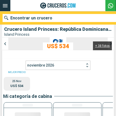
Encontrar un crucero
Crucero Island Princess: República Dominicana, Estados Unidos salida desde Fort Lauderdale
Island Princess
US$ 534
+ 38 fotos
Nuestros destinos
Fecha de salida
noviembre 2026
Puertos
Compañías
MEJOR PRECIO
25 Nov
Buscar
US$ 534
Mi categoría de cabina