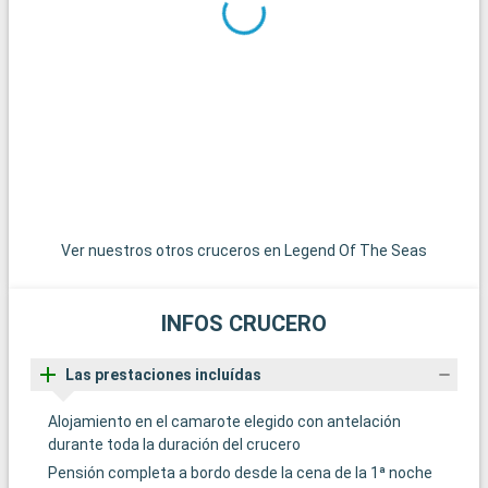
aventura inolvidable en un ecosistema único. Las excursiones
en hidrodeslizador permiten observar la fauna local, incluidos
los famosos caimanes. Miami, con su ambiente vibrante, sus
playas y su distrito Art Déco, está a sólo 45 minutos y bien
merece una visita. Para una experiencia más tranquila, las
encantadoras localidades de Pompano Beach y Hollywood
Beach ofrecen playas menos concurridas y un ambiente
relajado.
Ver nuestros otros cruceros en Legend Of The Seas
INFOS CRUCERO
Las prestaciones incluídas
Alojamiento en el camarote elegido con antelación
durante toda la duración del crucero
Pensión completa a bordo desde la cena de la 1ª noche