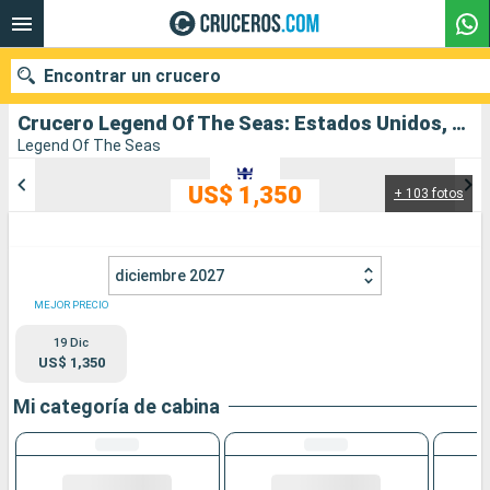
Encontrar un crucero
Crucero Legend Of The Seas: Estados Unidos, Bahamas salida desde Fort Lauderdale
Legend Of The Seas
US$ 1,350
+ 103 fotos
Nuestros destinos
Fecha de salida
diciembre 2027
Puertos
Compañías
MEJOR PRECIO
19 Dic
Buscar
US$ 1,350
Mi categoría de cabina