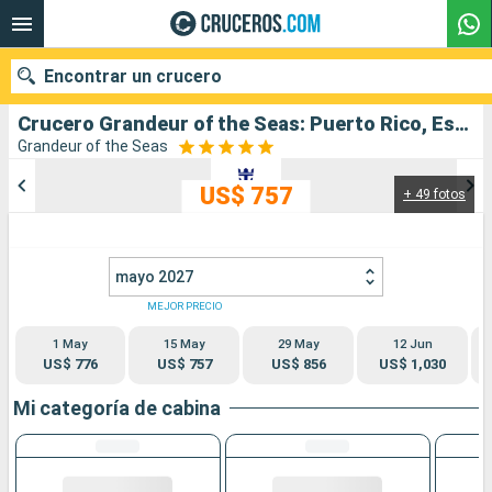
Encontrar un crucero
Crucero Grandeur of the Seas: Puerto Rico, Estados Unidos, San Martín, Santa Lucia, Barbados salida desde San Juan
Grandeur of the Seas
US$ 757
+ 49 fotos
Nuestros destinos
Fecha de salida
mayo 2027
Puertos
Compañías
MEJOR PRECIO
1 May
15 May
29 May
12 Jun
Buscar
US$ 776
US$ 757
US$ 856
US$ 1,030
Mi categoría de cabina