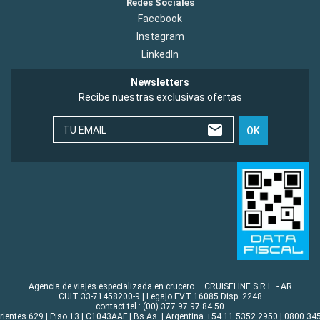
Redes Sociales
Facebook
Instagram
LinkedIn
Newsletters
Recibe nuestras exclusivas ofertas
TU EMAIL
OK
Agencia de viajes especializada en crucero – CRUISELINE S.R.L. - AR
CUIT 33-71458200-9 | Legajo EVT 16085 Disp. 2248
contact tel : (00) 377 97 97 84 50
rrientes 629 | Piso 13 | C1043AAF | Bs.As. | Argentina +54 11 5352.2950 | 0800.345