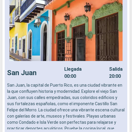
Llegada
Salida
San Juan
00:00
20:00
San Juan, la capital de Puerto Rico, es una ciudad vibrante en
C
la que confluyen historia y modernidad. Explore el viejo San
a
Juan, con sus calles empedradas, sus coloridos edificios y
d
sus fortalezas españolas, como el imponente Castillo San
h
Felipe del Morro. La ciudad ofrece una vibrante escena cultural
E
con galerías de arte, museos y festivales. Playas urbanas
m
como Condado e Isla Verde son perfectas para relajarse y
b
practicar deportes acuáticos. Pruebe la cocina local, que
A