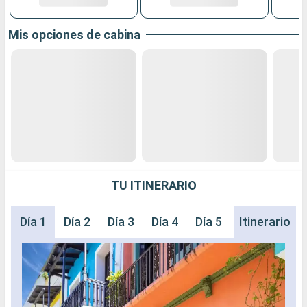
Mis opciones de cabina
TU ITINERARIO
Día 1
Día 2
Día 3
Día 4
Día 5
Día 6
Itinerario
Día 