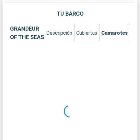
incluye mofongo y empanadillas.
l
m
TU BARCO
GRANDEUR
Descripción
Cubiertas
Camarotes
OF THE SEAS