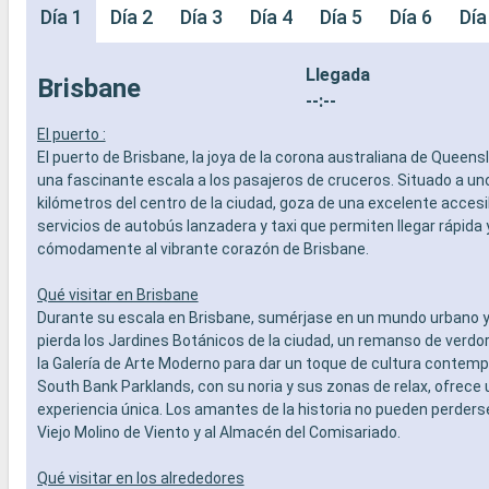
Día 1
Día 2
Día 3
Día 4
Día 5
Día 6
Día
Llegada
Brisbane
--:--
El puerto :
El puerto de Brisbane, la joya de la corona australiana de Queens
una fascinante escala a los pasajeros de cruceros. Situado a un
kilómetros del centro de la ciudad, goza de una excelente accesib
servicios de autobús lanzadera y taxi que permiten llegar rápida 
cómodamente al vibrante corazón de Brisbane.
Qué visitar en Brisbane
Durante su escala en Brisbane, sumérjase en un mundo urbano y 
pierda los Jardines Botánicos de la ciudad, un remanso de verdor
la Galería de Arte Moderno para dar un toque de cultura contemp
South Bank Parklands, con su noria y sus zonas de relax, ofrece
experiencia única. Los amantes de la historia no pueden perderse
Viejo Molino de Viento y al Almacén del Comisariado.
Qué visitar en los alrededores