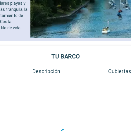
lares playas y
s tranquila, la
stamiento de
 Costa
tilo de vida
TU BARCO
Descripción
Cubierta