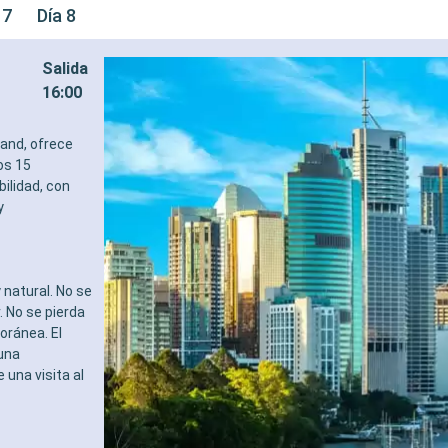
 7
Día 8
Salida
16:00
land, ofrece
os 15
ilidad, con
y
natural. No se
. No se pierda
oránea. El
 una
 una visita al