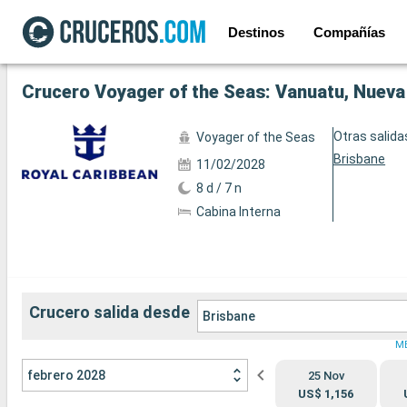
Destinos
Compañías
Ver las 36 fotos siguientes
Crucero Voyager of the Seas: Vanuatu, Nueva 
Otras salida
Voyager of the Seas
Brisbane
11/02/2028
8 d / 7 n
Cabina Interna
Crucero salida desde
Brisbane
M
febrero 2028
25 Nov
US$ 1,156