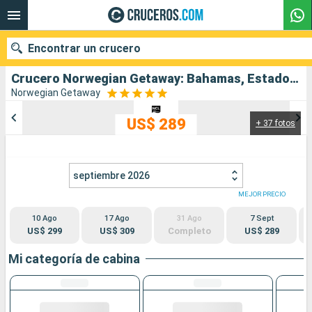
Encontrar un crucero
Crucero Norwegian Getaway: Bahamas, Estados Unidos salida desde Miami
Norwegian Getaway
US$ 289
+ 37 fotos
Nuestros destinos
Fecha de salida
septiembre 2026
Puertos
Compañías
MEJOR PRECIO
10 Ago
17 Ago
31 Ago
7 Sept
Buscar
US$ 299
US$ 309
Completo
US$ 289
Mi categoría de cabina