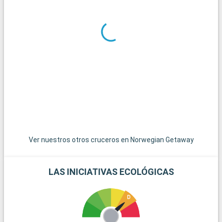
En los alrededores de Miami se ofrecen numerosas
excursiones. Key West, el extremo más meridional de Estados
Unidos, es accesible por una carretera panorámica y ofrece
un ambiente relajado con casas de colores y puestas de sol
espectaculares. Las islas de las Bahamas, las joyas del
Caribe, están a poca distancia en barco y son un paraíso para
pasar el día en sus playas de arena blanca. Para los amantes
del submarinismo, los arrecifes de coral de Cayo Largo
ofrecen una experiencia submarina extraordinaria. Estos
destinos alrededor de Miami revelan la belleza natural y la
diversidad cultural de la región.
Ver nuestros otros cruceros en Norwegian Getaway
LAS INICIATIVAS ECOLÓGICAS