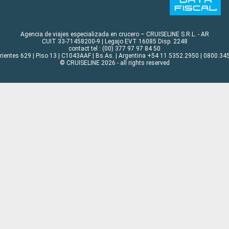
Agencia de viajes especializada en crucero – CRUISELINE S.R.L. - AR
CUIT 33-71458200-9 | Legajo EVT 16085 Disp. 2248
contact tel : (00) 377 97 97 84 50
rrientes 629 | Piso 13 | C1043AAF | Bs.As. | Argentina +54 11 5352.2950 | 0800.345
© CRUISELINE 2026 - all rights reserved