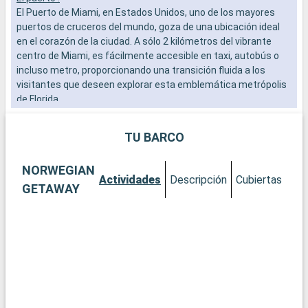
El Puerto de Miami, en Estados Unidos, uno de los mayores
a
puertos de cruceros del mundo, goza de una ubicación ideal
b
en el corazón de la ciudad. A sólo 2 kilómetros del vibrante
s
centro de Miami, es fácilmente accesible en taxi, autobús o
e
incluso metro, proporcionando una transición fluida a los
visitantes que deseen explorar esta emblemática metrópolis
de Florida.
Qué visitar en Miami
TU BARCO
Miami es una exuberante mezcla de cultura, arte y playas.
Empiece por el distrito de Wynwood para admirar sus
NORWEGIAN
famosos murales y galerías de arte vanguardista. El histórico
Actividades
Descripción
Cubiertas
Ca
distrito Art Decó de South Beach le transportará a los años 30
GETAWAY
con sus coloridos edificios y su ambiente vintage. Para una
experiencia más natural, el Parque Nacional de los Everglades,
a poca distancia en coche, ofrece una aventura por los
pantanos, con la posibilidad de avistar caimanes. Descubra la
Pequeña Habana, donde la cultura cubana se palpa en cada
esquina.
Qué visitar en la zona