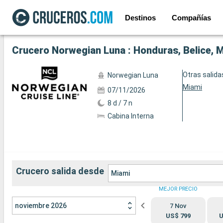
Destinos
Compañías
Ver las 86 fotos siguientes
Crucero Norwegian Luna : Honduras, Belice, 
Otras salida
Norwegian Luna
Miami
07/11/2026
8 d / 7 n
Cabina Interna
Crucero salida desde
Miami
MEJOR PRECIO
noviembre 2026
7 Nov
US$ 799
U