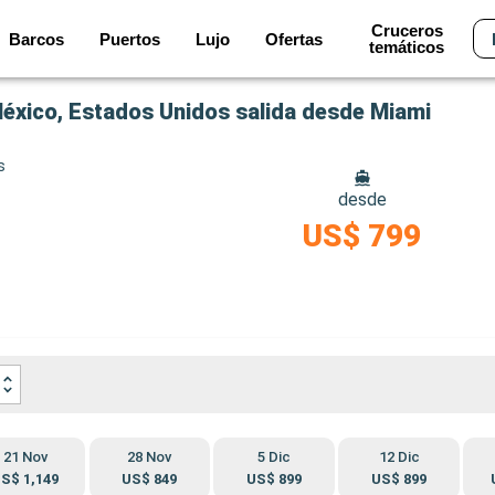
Cruceros
Barcos
Puertos
Lujo
Ofertas
temáticos
México, Estados Unidos salida desde Miami
s
desde
US$ 799
21 Nov
28 Nov
5 Dic
12 Dic
S$ 1,149
US$ 849
US$ 899
US$ 899