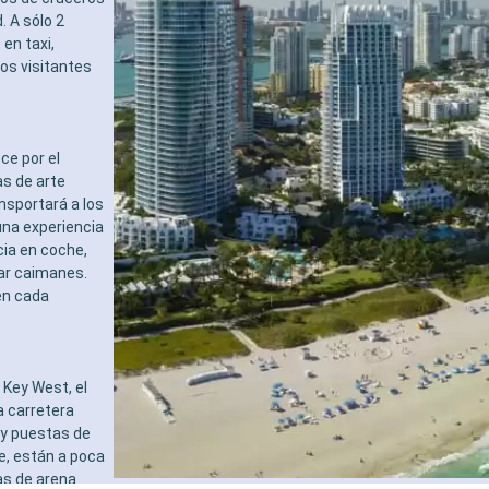
. A sólo 2
en taxi,
los visitantes
ce por el
s de arte
ansportará a los
una experiencia
cia en coche,
tar caimanes.
en cada
Key West, el
a carretera
 y puestas de
e, están a poca
as de arena