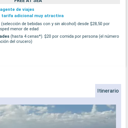
FREE AT SEA
 agente de viajes
 tarifa adicional muy atractiva
(selección de bebidas con y sin alcohol) desde $28,50 por
uésped menor de edad
dades
(hasta 4 cenas*). $20 por comida por persona (el número
ción del crucero)
Itinerario
Na
Los d
insta