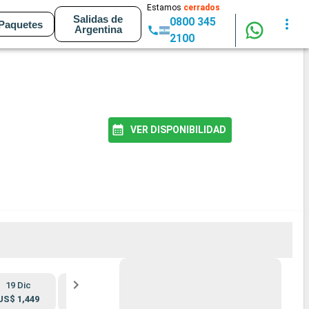
Estamos
cerrados
Salidas de
0800 345
Paquetes
Argentina
2100
VER DISPONIBILIDAD
19 Dic
2 Ene
9 Ene
16 Ene
US$ 1,449
US$ 959
US$ 889
US$ 889