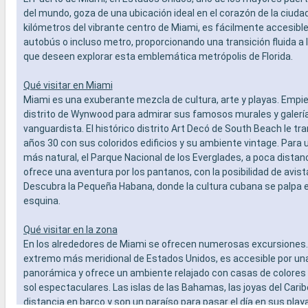
del mundo, goza de una ubicación ideal en el corazón de la ciudad
kilómetros del vibrante centro de Miami, es fácilmente accesible 
autobús o incluso metro, proporcionando una transición fluida a 
que deseen explorar esta emblemática metrópolis de Florida.
Qué visitar en Miami
Miami es una exuberante mezcla de cultura, arte y playas. Empie
distrito de Wynwood para admirar sus famosos murales y galería
vanguardista. El histórico distrito Art Decó de South Beach le tr
años 30 con sus coloridos edificios y su ambiente vintage. Para 
más natural, el Parque Nacional de los Everglades, a poca distan
ofrece una aventura por los pantanos, con la posibilidad de avis
Descubra la Pequeña Habana, donde la cultura cubana se palpa 
esquina.
Qué visitar en la zona
En los alrededores de Miami se ofrecen numerosas excursiones. 
extremo más meridional de Estados Unidos, es accesible por un
panorámica y ofrece un ambiente relajado con casas de colores
sol espectaculares. Las islas de las Bahamas, las joyas del Carib
distancia en barco y son un paraíso para pasar el día en sus play