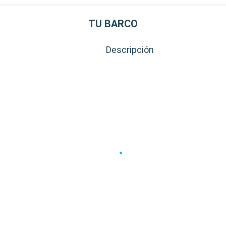
al de Cayo
destinos
TU BARCO
al de la
Descripción