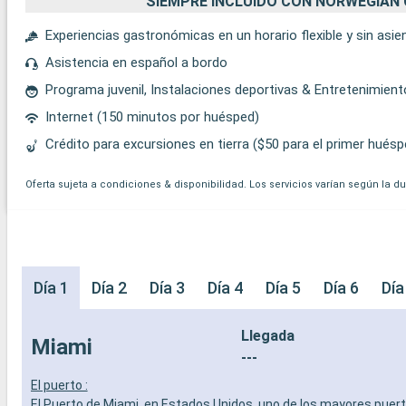
SIEMPRE INCLUIDO CON NORWEGIAN 
Experiencias gastronómicas en un horario flexible y sin asi
Asistencia en español a bordo
Programa juvenil, Instalaciones deportivas & Entretenimien
Internet (150 minutos por huésped)
Crédito para excursiones en tierra ($50 para el primer huésp
Oferta sujeta a condiciones & disponibilidad. Los servicios varían según la d
Día 1
Día 2
Día 3
Día 4
Día 5
Día 6
Día
Llegada
Miami
---
El puerto :
El Puerto de Miami, en Estados Unidos, uno de los mayores puer