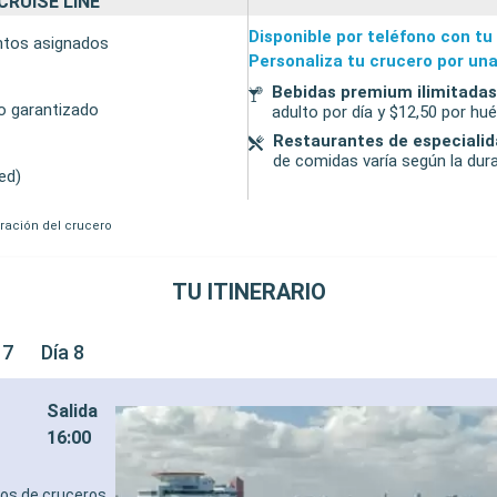
CRUISE LINE
Disponible por teléfono con tu
entos asignados
Personaliza tu crucero por una
Bebidas premium ilimitadas
to garantizado
adulto por día y $12,50 por h
Restaurantes de especiali
de comidas varía según la dura
ed)
uración del crucero
TU ITINERARIO
 7
Día 8
Salida
16:00
tos de cruceros