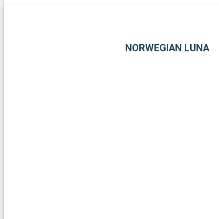
blanca. Para los amantes del submarinismo, los arrecifes de cor
Largo ofrecen una experiencia submarina extraordinaria. Estos 
alrededor de Miami revelan la belleza natural y la diversidad cultur
región.
NORWEGIAN LUNA