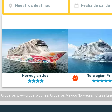
Nuestros destinos
Fecha de salida
Norwegian Joy
Norwegian Pr
Cruceros www.crucero.com.ar
Cruceros México
Norwegian Cruise Lin