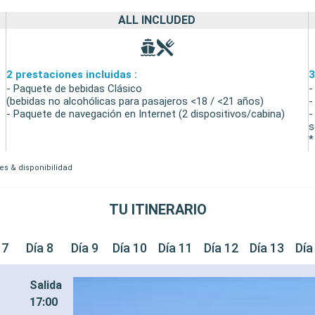
ALL INCLUDED
2 prestaciones incluidas :
3
- Paquete de bebidas Clásico
-
(bebidas no alcohólicas para pasajeros <18 / <21 años)
-
- Paquete de navegación en Internet (2 dispositivos/cabina)
-
s
*
es & disponibilidad
TU ITINERARIO
 7
Día 8
Día 9
Día 10
Día 11
Día 12
Día 13
Día
Salida
17:00