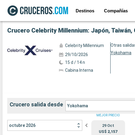
Destinos
Compañías
Ver las 62 fotos siguientes
Crucero Celebrity Millennium: Japón, Taiwán
Otras salida
Celebrity Millennium
Yokohama
29/10/2026
15 d / 14 n
Cabina Interna
Crucero salida desde
Yokohama
MEJOR PRECIO
octubre 2026
29 Oct
US$ 2,157