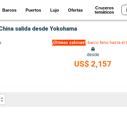
Cruceros
Barcos
Puertos
Lujo
Ofertas
temáticos
, China salida desde Yokohama
s
¡Últimas cabinas!
barco lleno hasta el
desde
US$ 2,157