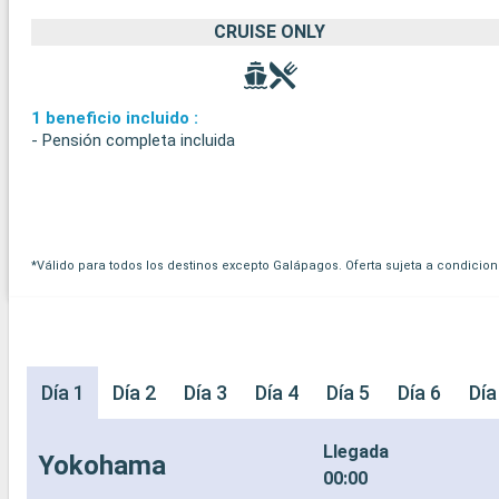
CRUISE ONLY
1 beneficio incluido :
- Pensión completa incluida
*Válido para todos los destinos excepto Galápagos. Oferta sujeta a condicion
Día 1
Día 2
Día 3
Día 4
Día 5
Día 6
Día
Llegada
Yokohama
00:00