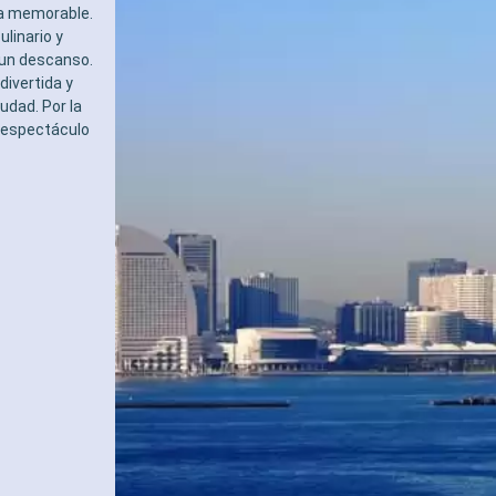
la memorable.
ulinario y
a un descanso.
divertida y
udad. Por la
un espectáculo