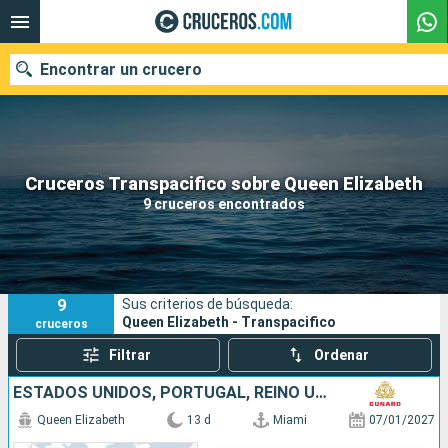
Encontrar un crucero
Nuestros destinos
Cruceros Transpacifico sobre Queen Elizabeth
9 cruceros encontrados
Fecha de salida
Puertos
Compañías
9
Sus criterios de búsqueda:
Buscar
Queen Elizabeth - Transpacifico
cruceros
Filtrar
Ordenar
ESTADOS UNIDOS, PORTUGAL, REINO UNIDO
Queen Elizabeth
13 d
Miami
07/01/2027