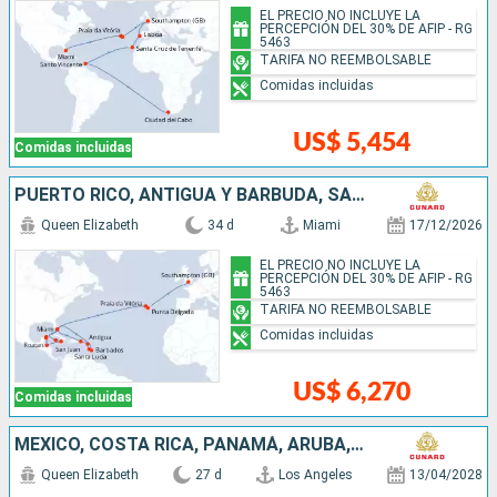
EL PRECIO NO INCLUYE LA
PERCEPCIÓN DEL 30% DE AFIP - RG
5463
TARIFA NO REEMBOLSABLE
Comidas incluidas
US$ 5,454
Comidas incluidas
PUERTO RICO, ANTIGUA Y BARBUDA, SANTA LUCIA, BARBADOS, SAN MARTÍN, ESTADOS UNIDOS, ISLAS CAIMÁN, JAMAICA, HONDURAS, MÉXICO, PORTUGAL, REINO UNIDO
Queen Elizabeth
34 d
Miami
17/12/2026
EL PRECIO NO INCLUYE LA
PERCEPCIÓN DEL 30% DE AFIP - RG
5463
TARIFA NO REEMBOLSABLE
Comidas incluidas
US$ 6,270
Comidas incluidas
MÉXICO, COSTA RICA, PANAMÁ, ARUBA, ESTADOS UNIDOS, PORTUGAL, REINO UNIDO
Queen Elizabeth
27 d
Los Angeles
13/04/2028