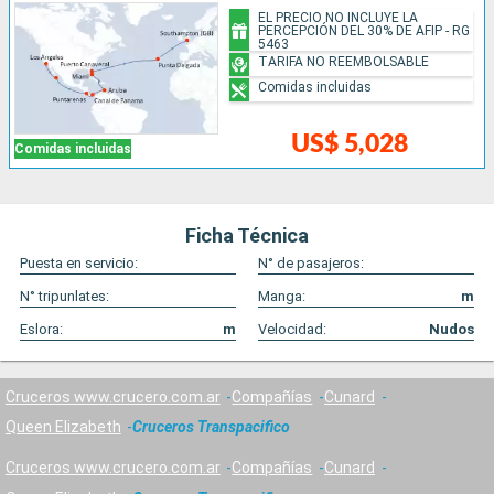
EL PRECIO NO INCLUYE LA
PERCEPCIÓN DEL 30% DE AFIP - RG
5463
TARIFA NO REEMBOLSABLE
Comidas incluidas
US$ 5,028
Comidas incluidas
Ficha Técnica
Puesta en servicio:
N° de pasajeros:
N° tripunlates:
Manga:
m
Eslora:
m
Velocidad:
Nudos
Cruceros www.crucero.com.ar
Compañías
Cunard
Queen Elizabeth
Cruceros Transpacifico
Cruceros www.crucero.com.ar
Compañías
Cunard