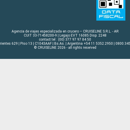
Agencia de viajes especializada en crucero – CRUISELINE S.R.L. - AR
CUIT 33-71458200-9 | Legajo EVT 16085 Disp. 2248
contact tel : (00) 377 97 97 84 50
rrientes 629 | Piso 13 | C1043AAF | Bs.As. | Argentina +54 11 5352.2950 | 0800.345
© CRUISELINE 2026 - all rights reserved