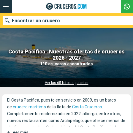
Encontrar un crucero
Costa Pacifica : Nuestras ofertas de cruceros
Nuestros destinos
2026 - 2027
110 cruceros encontrados
Fecha de salida
Puertos
Compañías
Ver las 65 fotos siguientes
Buscar
El Costa Pacifica, puesto en servicio en 2009, es un barco
de
crucero marítimo
de la flota de
Costa Cruceros
.
Completamente modernizado en 2022, alberga, entre otros,
nuevos restaurantes como Archipelago, que ofrece menús de
chefs con estrellas. Cada cubierta del Costa Pacifica rinde
+
Leer más