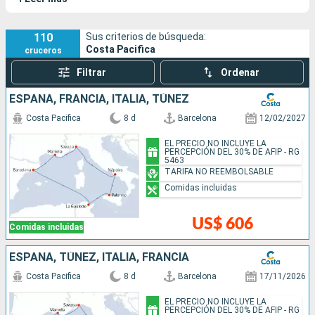
homenaje a un músico famoso y la música está en el corazón
de la experiencia: déjate llevar por un musical en la noche o por
un espectáculo cautivador en el teatro. Sus sister-ships son
110
Sus criterios de búsqueda:
Costa Pacifica
cruceros
el
Costa Serena
, el
Costa Favolosa
y el
Costa Fascinosa
.
Filtrar
Ordenar
ESPAÑA, FRANCIA, ITALIA, TÚNEZ
Costa Pacifica
8 d
Barcelona
12/02/2027
EL PRECIO NO INCLUYE LA
PERCEPCIÓN DEL 30% DE AFIP - RG
5463
TARIFA NO REEMBOLSABLE
Comidas incluidas
US$ 606
Comidas incluidas
ESPAÑA, TÚNEZ, ITALIA, FRANCIA
Costa Pacifica
8 d
Barcelona
17/11/2026
EL PRECIO NO INCLUYE LA
PERCEPCIÓN DEL 30% DE AFIP - RG