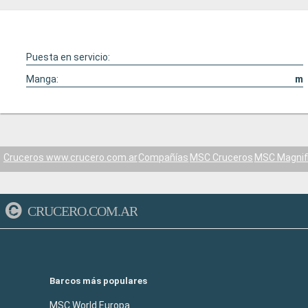
Puesta en servicio:
Manga:
m
Cruceros www.crucero.com.ar
Compañías
MSC Cruceros
MSC Magnif
CRUCERO.COM.AR
Barcos más populares
MSC World Europa