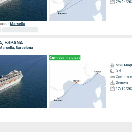
29/04/20
arque:
Marsella
IA, ESPAÑA
 Marsella, Barcelona
Comidas incluidas
MSC Magn
3 d
Camarote 
Genova
17/10/20