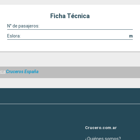
Ficha Técnica
N° de pasajeros:
Eslora:
m
ica
Cruceros España
Crucero.com.ar
¿Quiénes somos?