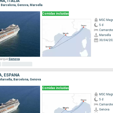
ÑA, ITALIA
a, Barcelona, Genova, Marsella
Comidas incluidas
MSC Magn
5 d
Camarote
Marsella
30/04/20
arque:
Genova
IA, ESPAÑA
 Marsella, Barcelona, Genova
Comidas incluidas
MSC Magn
5 d
Camarote
Genova