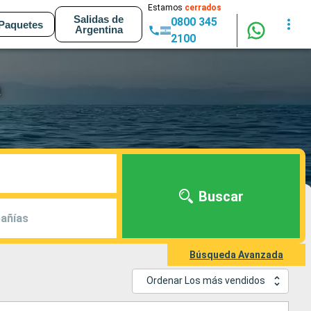
Estamos
cerrados
Salidas de
0800 345
Paquetes
Argentina
2100
a
Buscar
añías
Búsqueda Avanzada
Ordenar Los más vendidos