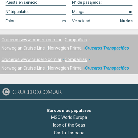
Puesta en servicio:
N° de pasajeros:
N° tripunlates:
Manga:
m
Eslora:
m
Velocidad:
Nudos
Cruceros www.crucero.com.ar
Compañías
Norwegian Cruise Line
Norwegian Prima
Cruceros Transpacifico
Cruceros www.crucero.com.ar
Compañías
Norwegian Cruise Line
Norwegian Prima
Cruceros Transpacifico
CRUCERO.COM.AR
Barcos más populares
MSC World Europa
Icon of the Seas
Costa Toscana