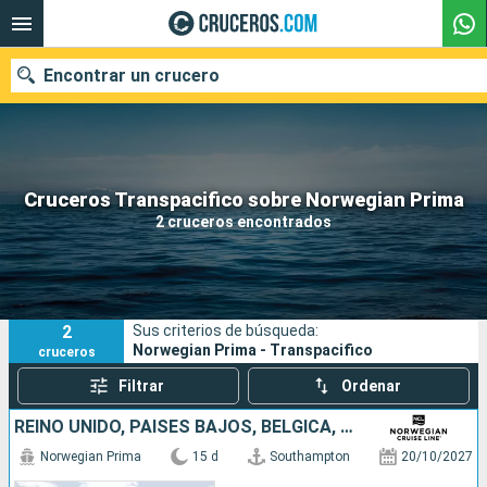
Encontrar un crucero
Nuestros destinos
Cruceros Transpacifico sobre Norwegian Prima
2 cruceros encontrados
Fecha de salida
Puertos
Compañías
2
Sus criterios de búsqueda:
Buscar
Norwegian Prima - Transpacifico
cruceros
Filtrar
Ordenar
REINO UNIDO, PAISES BAJOS, BÉLGICA, FRANCIA, IRLANDA, CANADÁ, ESTADOS UNIDOS
Norwegian Prima
15 d
Southampton
20/10/2027