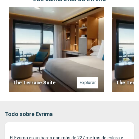
The Terrace Suite
The Terra
Explorar
Todo sobre Evrima
El Evrima es un barco con más de 227 metros de eslora y