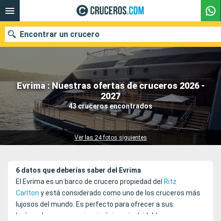
Encontrar un crucero
Evrima : Nuestras ofertas de cruceros 2026 -
Nuestros destinos
2027
43 cruceros encontrados
Fecha de salida
Puertos
Compañías
Ver las 24 fotos siguientes
Buscar
6 datos que deberías saber del Evrima
El Evrima es un barco de crucero propiedad del
Ritz
Carlton
y está considerado como uno de los cruceros más
lujosos del mundo. Es perfecto para ofrecer a sus
huéspedes una experiencia única e inolvidable.