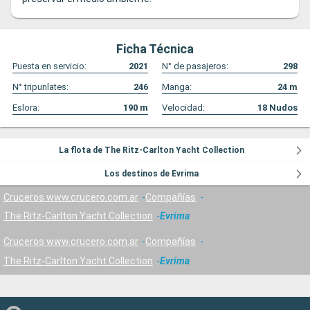
Ficha Técnica
Puesta en servicio:
2021
N° de pasajeros:
298
N° tripunlates:
246
Manga:
24
m
Eslora:
190
m
Velocidad:
18
Nudos
La flota de The Ritz-Carlton Yacht Collection
Los destinos de Evrima
Cruceros www.crucero.com.ar
Compañías
The Ritz-Carlton Yacht Collection
Evrima
Cruceros www.crucero.com.ar
Compañías
The Ritz-Carlton Yacht Collection
Evrima