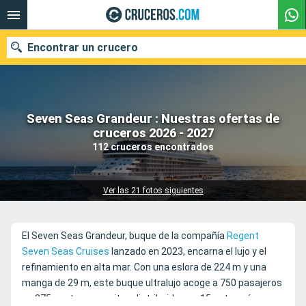
Encontrar un crucero
Seven Seas Grandeur : Nuestras ofertas de
Nuestros destinos
cruceros 2026 - 2027
112 cruceros encontrados
Fecha de salida
Puertos
Compañías
Ver las 21 fotos siguientes
Buscar
El Seven Seas Grandeur, buque de la compañía
Regent
Seven Seas Cruises
lanzado en 2023, encarna el lujo y el
refinamiento en alta mar. Con una eslora de 224 m y una
manga de 29 m, este buque ultralujo acoge a 750 pasajeros
en 375 suntuosas suites distribuidas en 15 categorías,