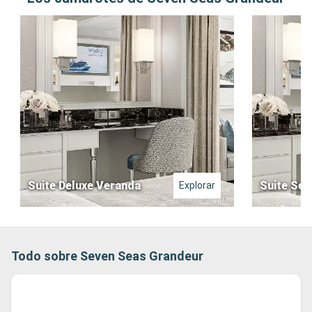
Suite Deluxe Veranda
Suite Ser
Explorar
Todo sobre Seven Seas Grandeur