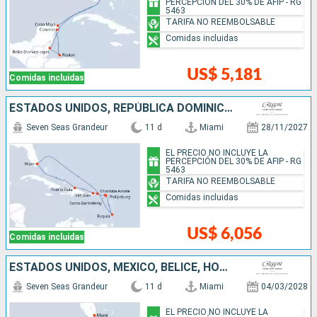
PERCEPCIÓN DEL 30% DE AFIP - RG
5463
TARIFA NO REEMBOLSABLE
Comidas incluidas
US$ 5,181
Comidas incluidas
ESTADOS UNIDOS, REPÚBLICA DOMINICANA, PUERTO RICO, SAN MARTÍN, FRANCIA, SAN VINCENT Y LAS GRANADINAS
Seven Seas Grandeur
11 d
Miami
28/11/2027
EL PRECIO NO INCLUYE LA
PERCEPCIÓN DEL 30% DE AFIP - RG
5463
TARIFA NO REEMBOLSABLE
Comidas incluidas
US$ 6,056
Comidas incluidas
ESTADOS UNIDOS, MÉXICO, BELICE, HONDURAS, JAMAICA, ISLAS CAIMÁN
Seven Seas Grandeur
11 d
Miami
04/03/2028
EL PRECIO NO INCLUYE LA