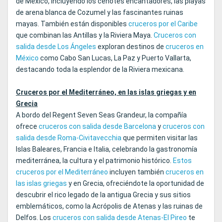
de México, incluyendo los cenotes encantadores, las playas
de arena blanca de Cozumel y las fascinantes ruinas
mayas. También están disponibles
cruceros por el Caribe
que combinan las Antillas y la Riviera Maya.
Cruceros con
salida desde Los Ángeles
exploran destinos de
cruceros en
México
como Cabo San Lucas, La Paz y Puerto Vallarta,
destacando toda la esplendor de la Riviera mexicana.
Cruceros por el Mediterráneo, en las islas griegas y en
Grecia
A bordo del Regent Seven Seas Grandeur, la compañía
ofrece
cruceros con salida desde Barcelona
y
cruceros con
salida desde Roma-Civitavecchia
que permiten visitar las
Islas Baleares, Francia e Italia, celebrando la gastronomía
mediterránea, la cultura y el patrimonio histórico.
Estos
cruceros por el Mediterráneo
incluyen también
cruceros en
las islas griegas
y en Grecia, ofreciéndote la oportunidad de
descubrir el rico legado de la antigua Grecia y sus sitios
emblemáticos, como la Acrópolis de Atenas y las ruinas de
Delfos. Los
cruceros con salida desde Atenas‑El Pireo
te