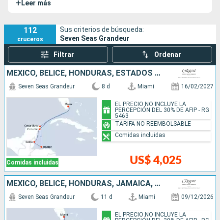
+
Leer más
todas con balcones privados que te ofrecen una vista
inigualable al océano. Los interiores están decorados con
prestigiosas obras de arte, incluyendo originales de Picasso
112
Sus criterios de búsqueda:
Seven Seas Grandeur
cruceros
y Miró, que añaden un toque artístico. Con 7 cubiertas
accesibles para ti y una tripulación atenta de 540
Filtrar
Ordenar
miembros, cada detalle está diseñado para brindarte una
MÉXICO, BELICE, HONDURAS, ESTADOS UNIDOS
comodidad excepcional y una experiencia sin igual. El Seven
Seas Grandeur cuenta con dos buques gemelos, el
Seven
Seven Seas Grandeur
8 d
Miami
16/02/2027
Seas Explorer
y el
Seven Seas Splendor
.
EL PRECIO NO INCLUYE LA
PERCEPCIÓN DEL 30% DE AFIP - RG
5463
TARIFA NO REEMBOLSABLE
Comidas incluidas
US$ 4,025
Comidas incluidas
MÉXICO, BELICE, HONDURAS, JAMAICA, ISLAS CAIMÁN, ESTADOS UNIDOS
Seven Seas Grandeur
11 d
Miami
09/12/2026
EL PRECIO NO INCLUYE LA