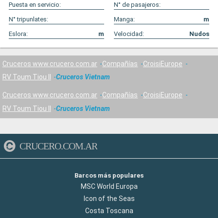
Puesta en servicio:
N° de pasajeros:
N° tripunlates:
Manga:
m
Eslora:
m
Velocidad:
Nudos
Cruceros www.crucero.com.ar
Compañías
CroisiEurope
RV Toum Tiou II
Cruceros Vietnam
Cruceros www.crucero.com.ar
Compañías
CroisiEurope
RV Toum Tiou II
Cruceros Vietnam
CRUCERO.COM.AR
Barcos más populares
MSC World Europa
Icon of the Seas
Costa Toscana