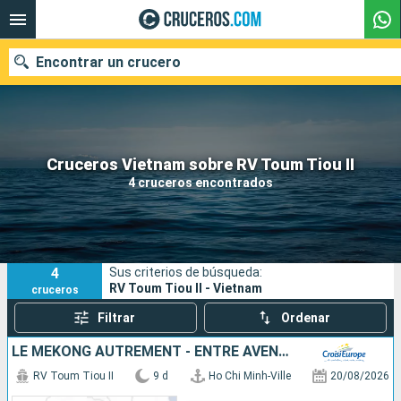
Encontrar un crucero
Nuestros destinos
Cruceros Vietnam sobre RV Toum Tiou II
4 cruceros encontrados
Fecha de salida
Puertos
Compañías
4
Sus criterios de búsqueda:
Buscar
RV Toum Tiou II - Vietnam
cruceros
Filtrar
Ordenar
LE MÉKONG AUTREMENT - ENTRE AVENTURE ET SITES INCONTOURNABLES
RV Toum Tiou II
9 d
Ho Chi Minh-Ville
20/08/2026