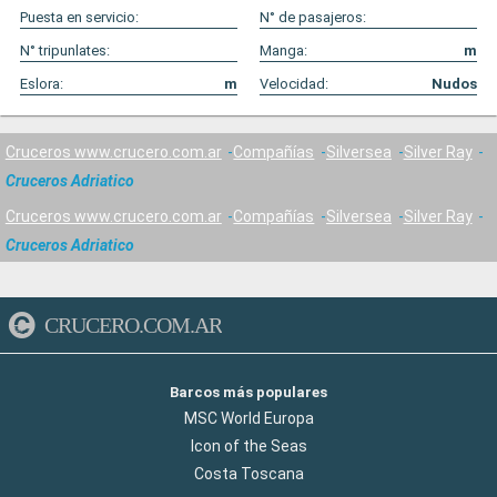
Puesta en servicio:
N° de pasajeros:
N° tripunlates:
Manga:
m
Eslora:
m
Velocidad:
Nudos
Cruceros www.crucero.com.ar
Compañías
Silversea
Silver Ray
Cruceros Adriatico
Cruceros www.crucero.com.ar
Compañías
Silversea
Silver Ray
Cruceros Adriatico
CRUCERO.COM.AR
Barcos más populares
MSC World Europa
Icon of the Seas
Costa Toscana