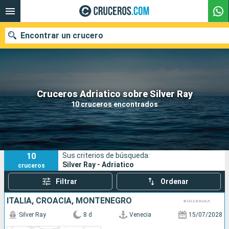
Encontrar un crucero
Nuestros destinos
Cruceros Adriatico sobre Silver Ray
10 cruceros encontrados
Fecha de salida
Puertos
Compañías
10
Sus criterios de búsqueda:
Buscar
Silver Ray - Adriatico
cruceros
Filtrar
Ordenar
ITALIA, CROACIA, MONTENEGRO
Silver Ray
8 d
Venecia
15/07/2028