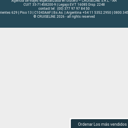
Agencia de viajes especializada en crucero – CRUISELINE S.R.L. - AR
CUIT 33-71458200-9 | Legajo EVT 16085 Disp. 2248
contact tel : (00) 377 97 97 84 50
rrientes 629 | Piso 13 | C1043AAF | Bs.As. | Argentina +54 11 5352.2950 | 0800.345
© CRUISELINE 2026 - all rights reserved
Ordenar Los más vendidos