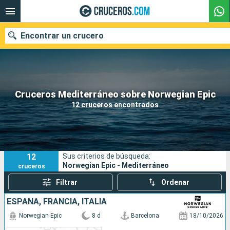
Encontrar un crucero
Nuestros destinos
Cruceros Mediterráneo sobre Norwegian Epic
12 cruceros encontrados
Fecha de salida
Puertos
Compañías
12
Sus criterios de búsqueda:
Buscar
Norwegian Epic - Mediterráneo
cruceros
Filtrar
Ordenar
ESPAÑA, FRANCIA, ITALIA
Norwegian Epic
8 d
Barcelona
18/10/2026