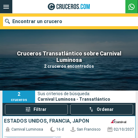
Encontrar un crucero
Cruceros Transatlántico sobre Carnival
Nuestros destinos
Luminosa
2 cruceros encontrados
Fecha de salida
Puertos
Compañías
2
Sus criterios de búsqueda:
Buscar
Carnival Luminosa - Transatlántico
cruceros
Filtrar
Ordenar
ESTADOS UNIDOS, FRANCIA, JAPÓN
Carnival Luminosa
16 d
San Francisco
02/10/2027