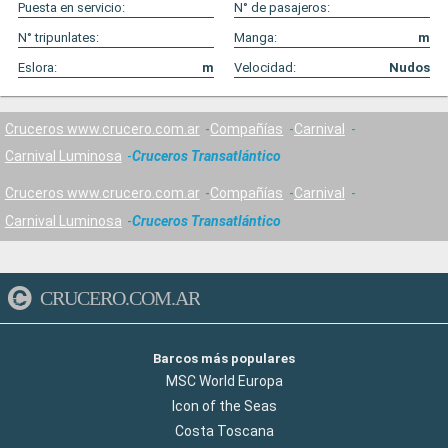
Puesta en servicio:
N° de pasajeros:
N° tripunlates:
Manga:
m
Eslora:
m
Velocidad:
Nudos
Cruceros www.crucero.com.ar
Compañías
Carnival
Carnival Luminosa
Cruceros Transatlántico
Cruceros www.crucero.com.ar
Compañías
Carnival
Carnival Luminosa
Cruceros Transatlántico
CRUCERO.COM.AR
Barcos más populares
MSC World Europa
Icon of the Seas
Costa Toscana