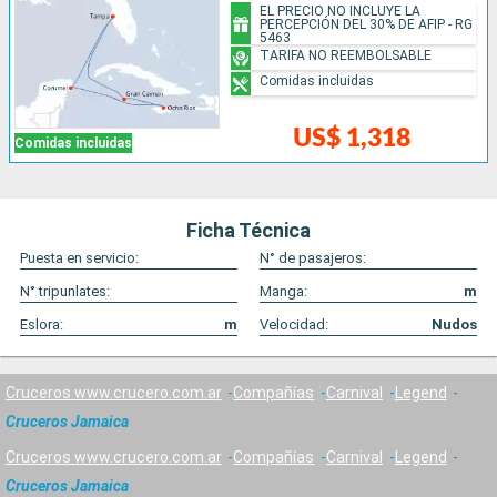
EL PRECIO NO INCLUYE LA
PERCEPCIÓN DEL 30% DE AFIP - RG
5463
TARIFA NO REEMBOLSABLE
Comidas incluidas
US$ 1,318
Comidas incluidas
Ficha Técnica
Puesta en servicio:
N° de pasajeros:
N° tripunlates:
Manga:
m
Eslora:
m
Velocidad:
Nudos
Cruceros www.crucero.com.ar
Compañías
Carnival
Legend
Cruceros Jamaica
Cruceros www.crucero.com.ar
Compañías
Carnival
Legend
Cruceros Jamaica