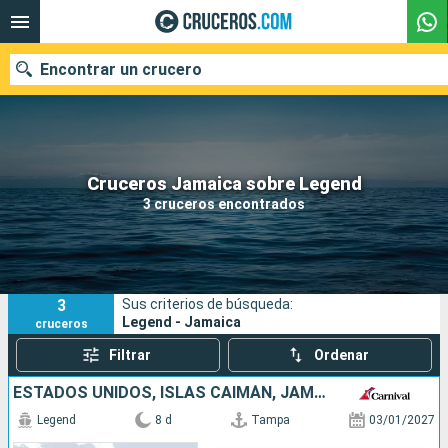
Encontrar un crucero
Nuestros destinos
Cruceros Jamaica sobre Legend
3 cruceros encontrados
Fecha de salida
Puertos
Compañías
3
Sus criterios de búsqueda:
Buscar
Legend - Jamaica
cruceros
Filtrar
Ordenar
ESTADOS UNIDOS, ISLAS CAIMÁN, JAMAICA, MÉXICO
Legend
8 d
Tampa
03/01/2027