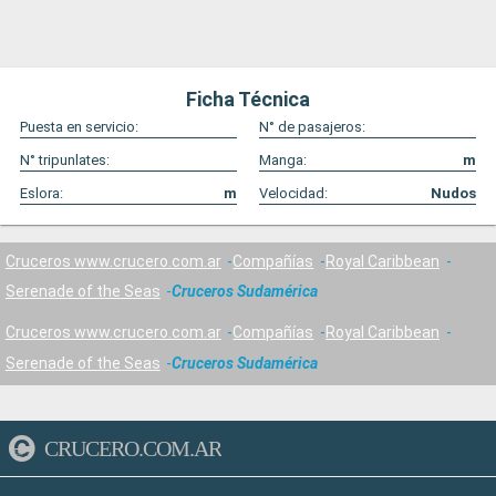
Ficha Técnica
Puesta en servicio:
N° de pasajeros:
N° tripunlates:
Manga:
m
Eslora:
m
Velocidad:
Nudos
Cruceros www.crucero.com.ar
Compañías
Royal Caribbean
Serenade of the Seas
Cruceros Sudamérica
Cruceros www.crucero.com.ar
Compañías
Royal Caribbean
Serenade of the Seas
Cruceros Sudamérica
CRUCERO.COM.AR