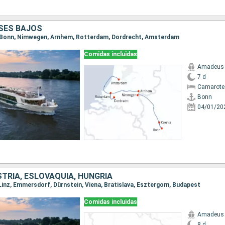
ISES BAJOS
a, Bonn, Nimwegen, Arnhem, Rotterdam, Dordrecht, Amsterdam
Comidas incluidas
Amadeus 
7 d
Camarote 
Bonn
04/01/20
TRIA, ESLOVAQUIA, HUNGRÍA
, Linz, Emmersdorf, Dürnstein, Viena, Bratislava, Esztergom, Budapest
Comidas incluidas
Amadeus 
8 d