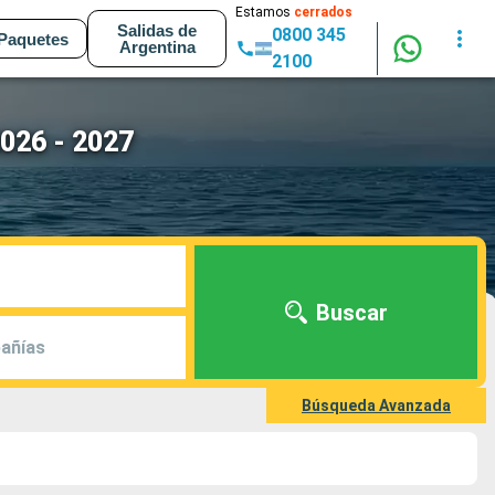
Estamos
cerrados
Salidas de
0800 345
Paquetes
Argentina
2100
026 - 2027
Buscar
añías
Búsqueda Avanzada