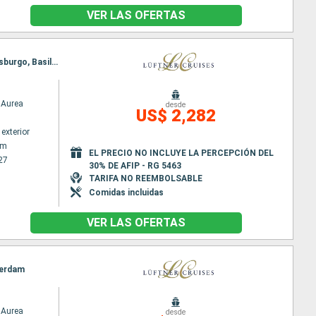
VER LAS OFERTAS
Itinerario : Amsterdam, Utrecht, Colonia, Cochem, Koblenz, Rudesheim, Mannheim, Speyer, Estrasburgo, Basilea
Aurea
desde
US$ 2,282
exterior
am
EL PRECIO NO INCLUYE LA PERCEPCIÓN DEL
27
30% DE AFIP - RG 5463
TARIFA NO REEMBOLSABLE
Comidas incluidas
VER LAS OFERTAS
terdam
Aurea
desde