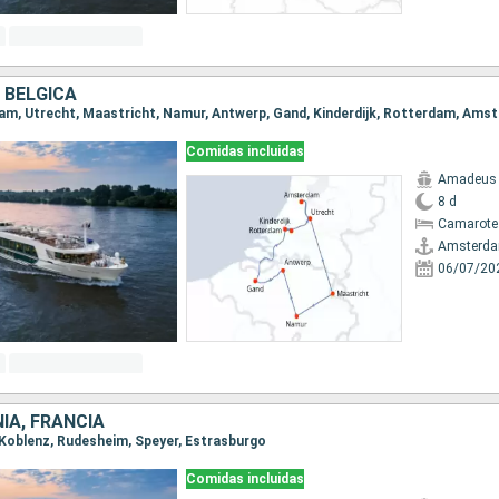
 BÉLGICA
dam, Utrecht, Maastricht, Namur, Antwerp, Gand, Kinderdijk, Rotterdam, Ams
Comidas incluidas
Amadeus 
8 d
Camarote 
Amsterd
06/07/20
IA, FRANCIA
, Koblenz, Rudesheim, Speyer, Estrasburgo
Comidas incluidas