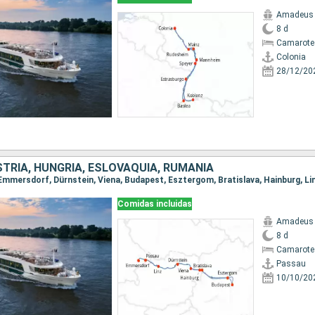
Amadeus 
8 d
Camarote 
Colonia
28/12/20
TRIA, HUNGRÍA, ESLOVAQUIA, RUMANIA
, Emmersdorf, Dürnstein, Viena, Budapest, Esztergom, Bratislava, Hainburg, Li
Comidas incluidas
Amadeus 
8 d
Camarote 
Passau
10/10/20