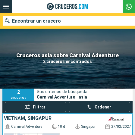
Encontrar un crucero
Nuestros destinos
Cruceros asia sobre Carnival Adventure
2 cruceros encontrados
Fecha de salida
Puertos
Compañías
2
Sus criterios de búsqueda:
Buscar
Carnival Adventure - asia
cruceros
Filtrar
Ordenar
VIETNAM, SINGAPUR
Carnival Adventure
10 d
Singapur
27/02/2027