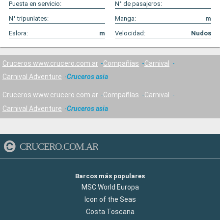
Puesta en servicio:
N° de pasajeros:
N° tripunlates:
Manga:
m
Eslora:
m
Velocidad:
Nudos
Cruceros www.crucero.com.ar
Compañías
Carnival
Carnival Adventure
Cruceros asia
Cruceros www.crucero.com.ar
Compañías
Carnival
Carnival Adventure
Cruceros asia
CRUCERO.COM.AR
Barcos más populares
MSC World Europa
Icon of the Seas
Costa Toscana