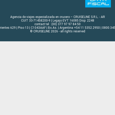
Agencia de viajes especializada en crucero – CRUISELINE S.R.L. - AR
CUIT 33-71458200-9 | Legajo EVT 16085 Disp. 2248
contact tel : (00) 377 97 97 84 50
rrientes 629 | Piso 13 | C1043AAF | Bs.As. | Argentina +54 11 5352.2950 | 0800.345
© CRUISELINE 2026 - all rights reserved