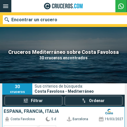
Encontrar un crucero
Nuestros destinos
Cruceros Mediterráneo sobre Costa Favolosa
30 cruceros encontrados
Fecha de salida
Puertos
Compañías
30
Sus criterios de búsqueda:
Buscar
Costa Favolosa - Mediterráneo
cruceros
Filtrar
Ordenar
ESPAÑA, FRANCIA, ITALIA
Costa Favolosa
5 d
Barcelona
19/03/2027