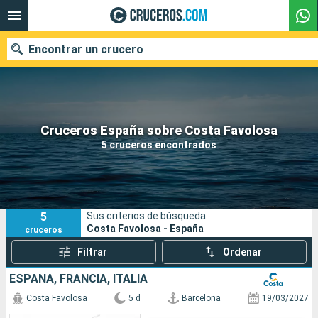
Encontrar un crucero
Nuestros destinos
Cruceros España sobre Costa Favolosa
5 cruceros encontrados
Fecha de salida
Puertos
Compañías
5
Sus criterios de búsqueda:
Buscar
Costa Favolosa - España
cruceros
Filtrar
Ordenar
ESPAÑA, FRANCIA, ITALIA
Costa Favolosa
5 d
Barcelona
19/03/2027