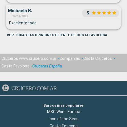
Michaela B.
5
16/11/2022
Excelente todo
VER TODAS LAS OPINIONES CLIENTE DE COSTA FAVOLOSA
Cruceros www.crucero.com.ar
Compañías
Costa Cruceros
Costa Favolosa
Cruceros España
CRUCERO.COM.AR
Barcos más populares
MSC World Europa
Icon of the Seas
Costa Toscana