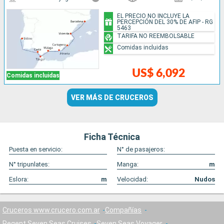
EL PRECIO NO INCLUYE LA
PERCEPCIÓN DEL 30% DE AFIP - RG
5463
TARIFA NO REEMBOLSABLE
Comidas incluidas
US$ 6,092
Comidas incluidas
VER MÁS DE CRUCEROS
Ficha Técnica
Puesta en servicio:
N° de pasajeros:
N° tripunlates:
Manga:
m
Eslora:
m
Velocidad:
Nudos
Cruceros www.crucero.com.ar
Compañías
Regent Seven Seas Cruises
Seven Seas Voyager