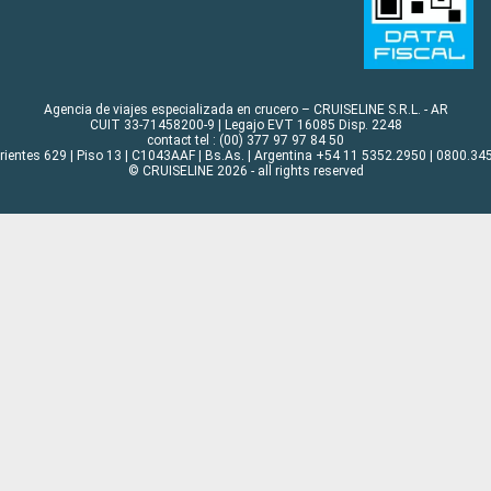
Agencia de viajes especializada en crucero – CRUISELINE S.R.L. - AR
CUIT 33-71458200-9 | Legajo EVT 16085 Disp. 2248
contact tel : (00) 377 97 97 84 50
rrientes 629 | Piso 13 | C1043AAF | Bs.As. | Argentina +54 11 5352.2950 | 0800.345
© CRUISELINE 2026 - all rights reserved