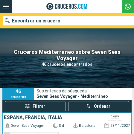
Encontrar un crucero
Cruceros Mediterráneo sobre Seven Seas
Nuestros destinos
Voyager
46 cruceros encontrados
Fecha de salida
Puertos
Compañías
46
Sus criterios de búsqueda:
Buscar
Seven Seas Voyager - Mediterráneo
cruceros
Filtrar
Ordenar
ESPAÑA, FRANCIA, ITALIA
Seven Seas Voyager
8 d
Barcelona
28/11/2027