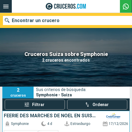
Encontrar un crucero
Nuestros destinos
Cruceros Suiza sobre Symphonie
2 cruceros encontrados
Fecha de salida
Puertos
Compañías
2
Sus criterios de búsqueda:
Buscar
Symphonie - Suiza
cruceros
Filtrar
Ordenar
FÉERIE DES MARCHÉS DE NOËL EN SUISSE ET EN ALSACE AU FIL DU RHIN
Symphonie
4 d
Estrasburgo
17/12/2026