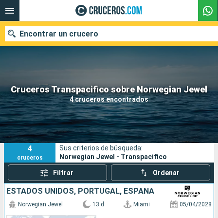
Encontrar un crucero
Nuestros destinos
Cruceros Transpacifico sobre Norwegian Jewel
4 cruceros encontrados
Fecha de salida
Puertos
Compañías
4
Sus criterios de búsqueda:
Buscar
Norwegian Jewel - Transpacifico
cruceros
Filtrar
Ordenar
ESTADOS UNIDOS, PORTUGAL, ESPAÑA
Norwegian Jewel
13 d
Miami
05/04/2028