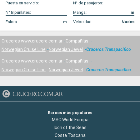
Puesta en servicio:
N° de pasajeros:
N° tripunlates:
Manga:
m
Eslora:
m
Velocidad:
Nudos
Cruceros www.crucero.com.ar
Compañías
Norwegian Cruise Line
Norwegian Jewel
Cruceros Transpacifico
Cruceros www.crucero.com.ar
Compañías
Norwegian Cruise Line
Norwegian Jewel
Cruceros Transpacifico
CRUCERO.COM.AR
Barcos más populares
MSC World Europa
Icon of the Seas
Costa Toscana