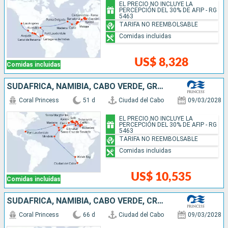
EL PRECIO NO INCLUYE LA
PERCEPCIÓN DEL 30% DE AFIP - RG
5463
TARIFA NO REEMBOLSABLE
Comidas incluidas
US$ 8,328
Comidas incluidas
SUDAFRICA, NAMIBIA, CABO VERDE, GRECIA, CROACIA, MONTENEGRO, TURQUÍA, ITALIA, FRANCIA, ESPAÑA, MARRUECOS, PORTUGAL, ESTADOS UNIDOS
Coral Princess
51 d
Ciudad del Cabo
09/03/2028
EL PRECIO NO INCLUYE LA
PERCEPCIÓN DEL 30% DE AFIP - RG
5463
TARIFA NO REEMBOLSABLE
Comidas incluidas
US$ 10,535
Comidas incluidas
SUDAFRICA, NAMIBIA, CABO VERDE, CROACIA, MONTENEGRO, GRECIA, TURQUÍA, ITALIA, FRANCIA, ESPAÑA, MARRUECOS, PORTUGAL, COLOMBIA, PANAMÁ, SALVADOR, MÉXICO, ESTADOS UNIDOS
Coral Princess
66 d
Ciudad del Cabo
09/03/2028