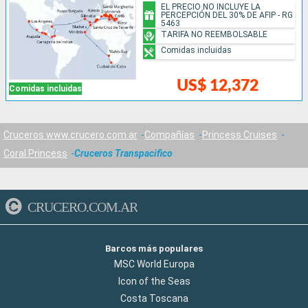
EL PRECIO NO INCLUYE LA
PERCEPCIÓN DEL 30% DE AFIP - RG
5463
TARIFA NO REEMBOLSABLE
Comidas incluidas
US$ 12,372
Comidas incluidas
Cruceros www.crucero.com.ar
Compañías
Princess Cruises
Coral Princess
Cruceros Transpacifico
CRUCERO.COM.AR
Barcos más populares
MSC World Europa
Icon of the Seas
Costa Toscana