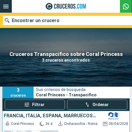
Encontrar un crucero
Nuestros destinos
Cruceros Transpacifico sobre Coral Princess
3 cruceros encontrados
Fecha de salida
Puertos
Compañías
3
Sus criterios de búsqueda:
Buscar
Coral Princess - Transpacifico
cruceros
Filtrar
Ordenar
FRANCIA, ITALIA, ESPAÑA, MARRUECOS, PORTUGAL, COLOMBIA, PANAMÁ, SALVADOR, MÉXICO, ESTADOS UNIDOS
Coral Princess
36 d
Civitavecchia - Roma
08/04/2028