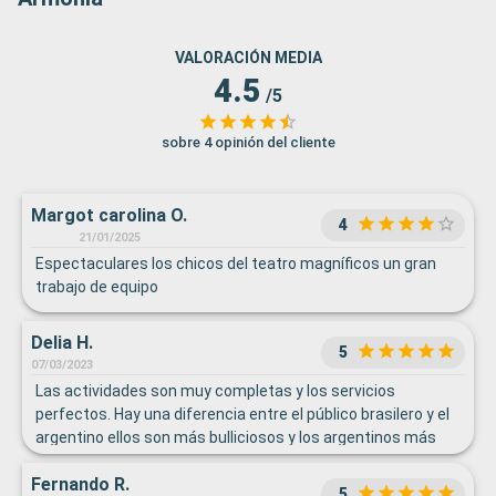
VALORACIÓN MEDIA
4.5
/5
sobre 4 opinión del cliente
Margot carolina O.
4
21/01/2025
Espectaculares los chicos del teatro magníficos un gran
trabajo de equipo
Delia H.
5
07/03/2023
Las actividades son muy completas y los servicios
perfectos. Hay una diferencia entre el público brasilero y el
argentino ellos son más bulliciosos y los argentinos más
tranquilos más a la europea.. el ritmo de actividades
Fernando R.
musicales nos resultaba muy alto el volumen en los
5