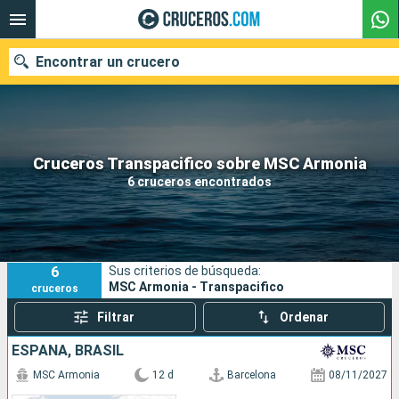
Encontrar un crucero
Nuestros destinos
Cruceros Transpacifico sobre MSC Armonia
6 cruceros encontrados
Fecha de salida
Puertos
Compañías
6
Sus criterios de búsqueda:
Buscar
MSC Armonia - Transpacifico
cruceros
Filtrar
Ordenar
ESPAÑA, BRASIL
MSC Armonia
12 d
Barcelona
08/11/2027