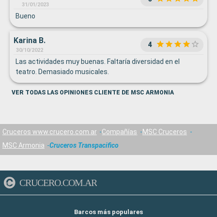
parlantes y muchas horas de entretenimiento bulliciosos.
31/01/2023
Buscábamos refugiarnos en la popa para poder disfrutar
Bueno
más de el placer de navegar y poder conversar.
Karina B.
4
30/10/2022
Las actividades muy buenas. Faltaría diversidad en el
teatro. Demasiado musicales.
VER TODAS LAS OPINIONES CLIENTE DE MSC ARMONIA
Cruceros www.crucero.com.ar
Compañías
MSC Cruceros
MSC Armonia
Cruceros Transpacifico
CRUCERO.COM.AR
Barcos más populares