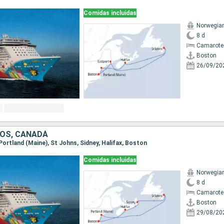
Comidas incluidas
Norwegia
8 d
Camarote
Boston
26/09/20
OS, CANADÁ
 Portland (Maine), St Johns, Sidney, Halifax, Boston
Comidas incluidas
Norwegia
8 d
Camarote
Boston
29/08/20