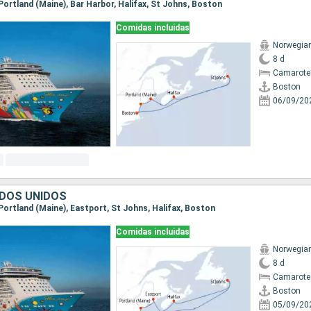
 Portland (Maine), Bar Harbor, Halifax, St Johns, Boston
Comidas incluidas
Norwegia
8 d
Camarote
Boston
06/09/20
DOS UNIDOS
 Portland (Maine), Eastport, St Johns, Halifax, Boston
Comidas incluidas
Norwegia
8 d
Camarote
Boston
05/09/20