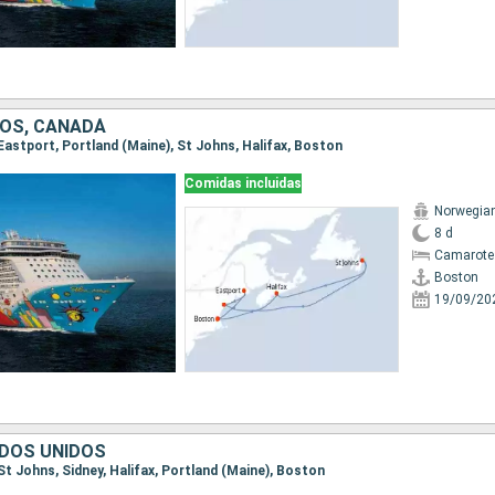
OS, CANADÁ
 Eastport, Portland (Maine), St Johns, Halifax, Boston
Comidas incluidas
Norwegia
8 d
Camarote
Boston
19/09/20
DOS UNIDOS
 St Johns, Sidney, Halifax, Portland (Maine), Boston