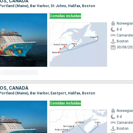
OS, CANADÁ
 Portland (Maine), Bar Harbor, St Johns, Halifax, Boston
Comidas incluidas
Norwegia
8 d
Camarote
Boston
30/08/20
OS, CANADÁ
 Portland (Maine), Bar Harbor, Eastport, Halifax, Boston
Comidas incluidas
Norwegia
8 d
Camarote
Boston