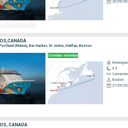
20/09/20
DOS,CANADÁ
 Portland (Maine), Bar Harbor, St Johns, Halifax, Boston
Comidas incluidas
Norwegia
8 d
Camarote
Boston
27/09/20
OS, CANADÁ