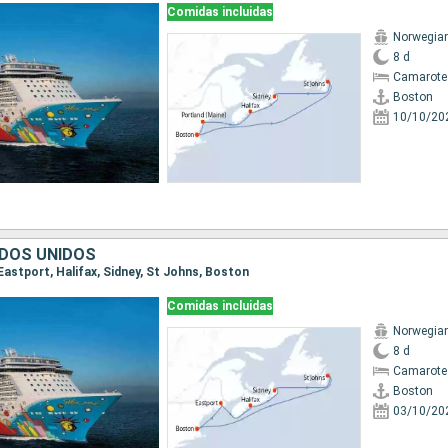
Comidas incluidas
Norwegia
8 d
Camarote
Boston
10/10/20
DOS UNIDOS
 Eastport, Halifax, Sidney, St Johns, Boston
Comidas incluidas
Norwegia
8 d
Camarote
Boston
03/10/20