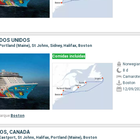
DOS UNIDOS
 Portland (Maine), St Johns, Sidney, Halifax, Boston
Comidas incluidas
Norwegia
8 d
Camarote
Boston
12/09/20
arque:
Boston
OS, CANADÁ
 Eastport, St Johns, Halifax, Portland (Maine), Boston