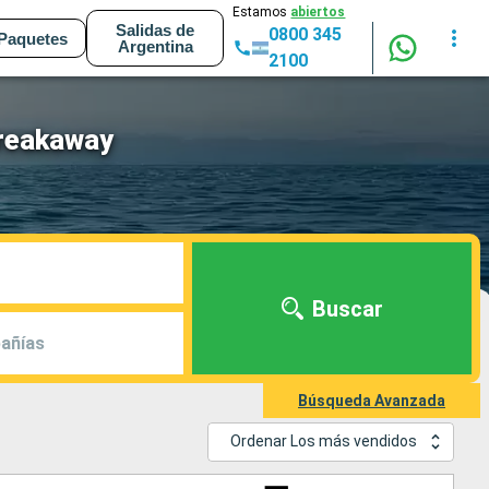
Estamos
abiertos
Salidas de
0800 345
Paquetes
Argentina
2100
Breakaway
Buscar
añías
Búsqueda Avanzada
Ordenar Los más vendidos