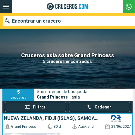
Encontrar un crucero
Nuestros destinos
Cruceros asia sobre Grand Princess
5 cruceros encontrados
Fecha de salida
Puertos
Compañías
5
Sus criterios de búsqueda:
Buscar
Grand Princess - asia
cruceros
Filtrar
Ordenar
NUEVA ZELANDA, FIDJI (ISLAS), SAMOA, FRANCIA, ESTADOS UNIDOS, CANADÁ, JAPÓN, TAIWÁN, CHINA, VIETNAM, SINGAPUR, INDONESIA, AUSTRALIA
Grand Princess
80 d
Auckland
21/06/2027