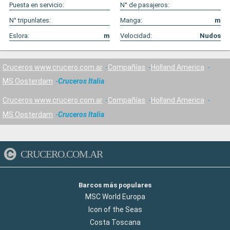
Puesta en servicio:
N° de pasajeros:
N° tripunlates:
Manga:
m
Eslora:
m
Velocidad:
Nudos
Cruceros www.crucero.com.ar
Compañías
Holland America
MS Oosterdam
Cruceros Italia
Cruceros www.crucero.com.ar
Compañías
Holland America
MS Oosterdam
Cruceros Italia
CRUCERO.COM.AR
Barcos más populares
MSC World Europa
Icon of the Seas
Costa Toscana