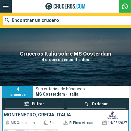
Encontrar un crucero
Nuestros destinos
Cruceros Italia sobre MS Oosterdam
4 cruceros encontrados
Fecha de salida
Puertos
Compañías
4
Sus criterios de búsqueda:
Buscar
MS Oosterdam - Italia
cruceros
Filtrar
Ordenar
MONTENEGRO, GRECIA, ITALIA
MS Oosterdam
8 d
El Pireo Atenas
14/08/2027