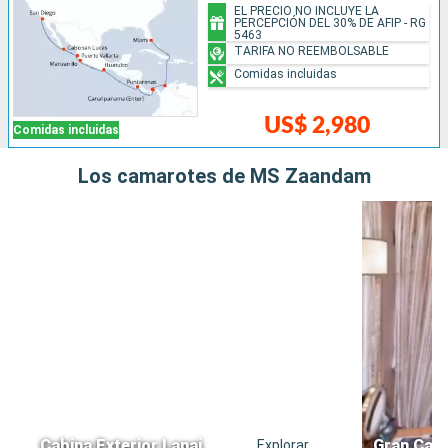
EL PRECIO NO INCLUYE LA
PERCEPCIÓN DEL 30% DE AFIP - RG
5463
TARIFA NO REEMBOLSABLE
Comidas incluidas
US$ 2,980
Comidas incluidas
Los camarotes de MS Zaandam
Cabina Exterior Lanai
Gran Cabi
Explorar