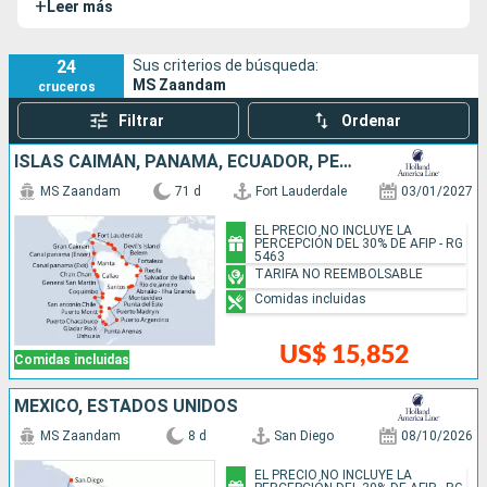
+
Leer más
la
naviera Holland America Line
. El MS Zaandam lleva el
nombre de la ciudad homónima de los Países Bajos.
24
Sus criterios de búsqueda:
MS Zaandam
cruceros
Filtrar
Ordenar
ISLAS CAIMÁN, PANAMÁ, ECUADOR, PERÚ, CHILE, ARGENTINA, ISLAS MALVINAS, URUGUAY, BRASIL, FRANCIA, BARBADOS, SANTA LUCIA, ANTIGUA Y BARBUDA, PUERTO RICO, ESTADOS UNIDOS
MS Zaandam
71 d
Fort Lauderdale
03/01/2027
EL PRECIO NO INCLUYE LA
PERCEPCIÓN DEL 30% DE AFIP - RG
5463
TARIFA NO REEMBOLSABLE
Comidas incluidas
US$ 15,852
Comidas incluidas
MÉXICO, ESTADOS UNIDOS
MS Zaandam
8 d
San Diego
08/10/2026
EL PRECIO NO INCLUYE LA