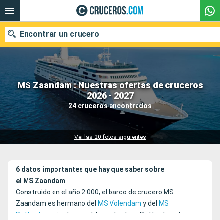
Encontrar un crucero
MS Zaandam : Nuestras ofertas de cruceros
Nuestros destinos
2026 - 2027
24 cruceros encontrados
Fecha de salida
Puertos
Compañías
Ver las 20 fotos siguientes
Buscar
6 datos importantes que hay que saber sobre
el MS Zaandam
Construido en el año 2.000, el barco de crucero MS
Zaandam es hermano del
MS Volendam
y del
MS
Rotterdam
y junto constituyen la clase Rotterdam de