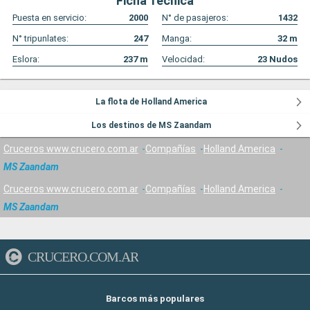
Ficha Técnica
Puesta en servicio:
2000
N° de pasajeros:
1432
N° tripunlates:
247
Manga:
32
m
Eslora:
237
m
Velocidad:
23
Nudos
La flota de Holland America
Los destinos de MS Zaandam
Cruceros www.crucero.com.ar
Compañías
Holland America
MS Zaandam
Cruceros www.crucero.com.ar
Compañías
Holland America
MS Zaandam
CRUCERO.COM.AR
Barcos más populares