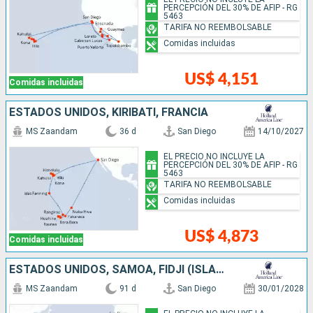
PERCEPCIÓN DEL 30% DE AFIP - RG
5463
TARIFA NO REEMBOLSABLE
Comidas incluidas
US$ 4,151
Comidas incluidas
ESTADOS UNIDOS, KIRIBATI, FRANCIA
MS Zaandam
36 d
San Diego
14/10/2027
EL PRECIO NO INCLUYE LA
PERCEPCIÓN DEL 30% DE AFIP - RG
5463
TARIFA NO REEMBOLSABLE
Comidas incluidas
US$ 4,873
Comidas incluidas
ESTADOS UNIDOS, SAMOA, FIDJI (ISLAS), NUEVA CALEDONIA, VANUATU, PAPÚA NUEVA GUINEA, AUSTRALIA, NUEVA ZELANDA, TONGA, FRANCIA
MS Zaandam
91 d
San Diego
30/01/2028