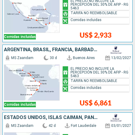
EL PRECIO NO INCLUYE LA
PERCEPCIÓN DEL 30% DE AFIP - RG
5463
TARIFA NO REEMBOLSABLE
Comidas incluidas
US$ 2,933
Comidas incluidas
ARGENTINA, BRASIL, FRANCIA, BARBADOS, SANTA LUCIA, ANTIGUA Y BARBUDA, PUERTO RICO, ESTADOS UNIDOS
MS Zaandam
30 d
Buenos Aires
13/02/2027
EL PRECIO NO INCLUYE LA
PERCEPCIÓN DEL 30% DE AFIP - RG
5463
TARIFA NO REEMBOLSABLE
Comidas incluidas
US$ 6,861
Comidas incluidas
ESTADOS UNIDOS, ISLAS CAIMÁN, PANAMÁ, ECUADOR, PERÚ, CHILE, ISLAS MALVINAS, URUGUAY, ARGENTINA
MS Zaandam
42 d
Fort Lauderdale
03/01/2027