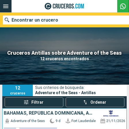
Encontrar un crucero
Nuestros destinos
Cruceros Antillas sobre Adventure of the Seas
12 cruceros encontrados
Fecha de salida
Puertos
Compañías
12
Sus criterios de búsqueda:
Buscar
Adventure of the Seas - Antillas
cruceros
Filtrar
Ordenar
BAHAMAS, REPÚBLICA DOMINICANA, ARUBA, ESTADOS UNIDOS
Adventure of the Seas
9 d
Fort Lauderdale
21/11/2026