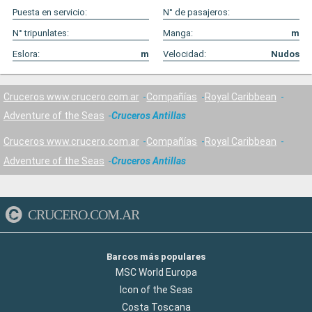
Puesta en servicio:
N° de pasajeros:
N° tripunlates:
Manga:
m
Eslora:
m
Velocidad:
Nudos
Cruceros www.crucero.com.ar
Compañías
Royal Caribbean
Adventure of the Seas
Cruceros Antillas
Cruceros www.crucero.com.ar
Compañías
Royal Caribbean
Adventure of the Seas
Cruceros Antillas
CRUCERO.COM.AR
Barcos más populares
MSC World Europa
Icon of the Seas
Costa Toscana