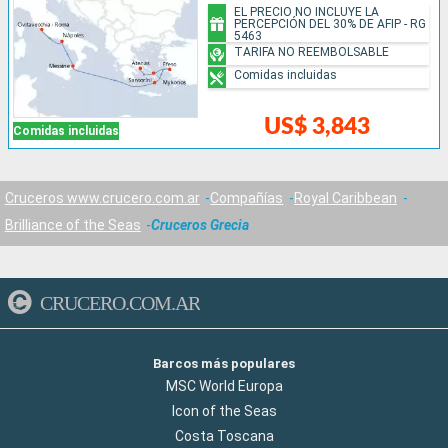
EL PRECIO NO INCLUYE LA
PERCEPCIÓN DEL 30% DE AFIP - RG
5463
TARIFA NO REEMBOLSABLE
Comidas incluidas
US$ 3,843
Comidas incluidas
Cruceros www.crucero.com.ar
Compañías
Royal Caribbean
Brilliance of the Seas
Cruceros Grecia
CRUCERO.COM.AR
Barcos más populares
MSC World Europa
Icon of the Seas
Costa Toscana