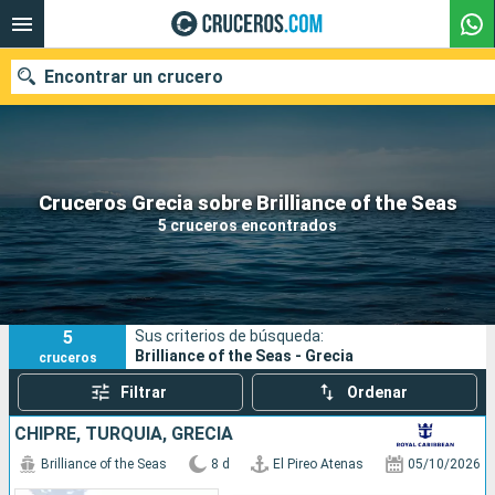
Encontrar un crucero
Nuestros destinos
Cruceros Grecia sobre Brilliance of the Seas
5 cruceros encontrados
Fecha de salida
Puertos
Compañías
5
Sus criterios de búsqueda:
Buscar
Brilliance of the Seas - Grecia
cruceros
Filtrar
Ordenar
CHIPRE, TURQUÍA, GRECIA
Brilliance of the Seas
8 d
El Pireo Atenas
05/10/2026