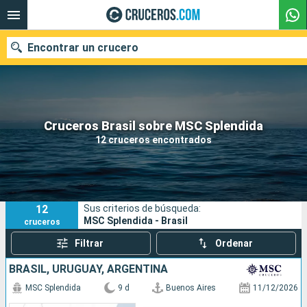
Encontrar un crucero
Nuestros destinos
Cruceros Brasil sobre MSC Splendida
12 cruceros encontrados
Fecha de salida
Puertos
Compañías
12
Sus criterios de búsqueda:
Buscar
MSC Splendida - Brasil
cruceros
Filtrar
Ordenar
BRASIL, URUGUAY, ARGENTINA
MSC Splendida
9 d
Buenos Aires
11/12/2026