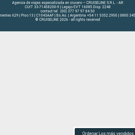
Agencia de viajes especializada en crucero – CRUISELINE S.R.L. - AR
CUIT 33-71458200-9 | Legajo EVT 16085 Disp. 2248
contact tel : (00) 377 97 97 84 50
rrientes 629 | Piso 13 | C1043AAF | Bs.As. | Argentina +54 11 5352.2950 | 0800.345
© CRUISELINE 2026 - all rights reserved
Ordenar Los más vendidos