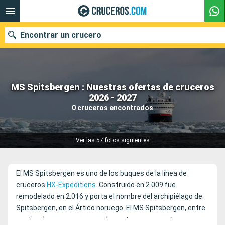
Encontrar un crucero
MS Spitsbergen : Nuestras ofertas de cruceros
Nuestros destinos
2026 - 2027
0 cruceros encontrados
Fecha de salida
Puertos
Compañías
Ver las 57 fotos siguientes
Buscar
El MS Spitsbergen es uno de los buques de la línea de
cruceros
HX-Expeditions
. Construido en 2.009 fue
remodelado en 2.016 y porta el nombre del archipiélago de
Spitsbergen, en el Ártico noruego. El MS Spitsbergen, entre
septiembre y mayo, recorre la costa noruega entre