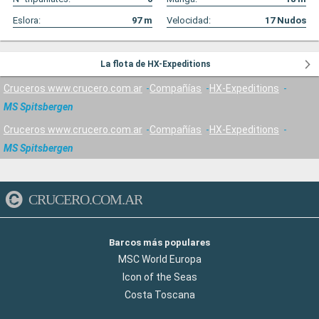
Eslora:
97
m
Velocidad:
17
Nudos
La flota de HX-Expeditions
Cruceros www.crucero.com.ar
Compañías
HX-Expeditions
MS Spitsbergen
Cruceros www.crucero.com.ar
Compañías
HX-Expeditions
MS Spitsbergen
CRUCERO.COM.AR
Barcos más populares
MSC World Europa
Icon of the Seas
Costa Toscana