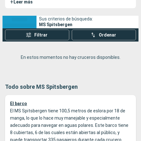
+
Leer más
septiembre y mayo, mientras que durante el resto del año
realiza expediciones y exploraciones más lejanas.
Sus criterios de búsqueda:
MS Spitsbergen
Filtrar
Ordenar
En estos momentos no hay cruceros disponibles.
Todo sobre MS Spitsbergen
El barco
El MS Spitsbergen tiene 100,5 metros de eslora por 18 de
manga, lo que lo hace muy manejable y especialmente
adecuado para navegar en aguas polares. Este barco tiene
8 cubiertas, 6 de las cuales están abiertas al público, y
puede transportar 335 pasajeros durante cada crucero.