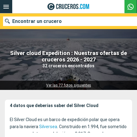
Encontrar un crucero
Silver cloud Expedition : Nuestras ofertas de
Nuestros destinos
cruceros 2026 - 2027
32 cruceros encontrados
Fecha de salida
Puertos
Compañías
Ver las 77 fotos siguientes
Buscar
4 datos que deberías saber del Silver Cloud
El Silver Cloud es un barco de expedición polar que opera
para la naviera
Silversea
. Construido en 1.994, fue sometido
a una completa remodelación en 2.017. Capaz de navegar a