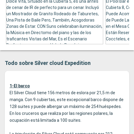
Dolce Vita, Situado en la Cubieta 5, es una antes
El Pool Bar es 
de cenar de IR de perfecto para un cenar. Incluyó
Cubieta 8, Cer
un Mostrador de Granito Rodeado de Taburetes,
Puede Acomoda
Una Pista de Baile Pero, También, Acogodoras
de Puede La Be
Zonas de Estar. CON Suns celebraban iluminación,
en el Mesa O 
la Música en Directomo del piano y las de los
Están Reserva
traficantes Vistas del Mar, Es el Escenario
Coccteles, el b
Perfecto para una una Velada Románica.
Todo sobre Silver cloud Expedition
1-El barco
El Silver Cloud tiene 156 metros de eslora por 21,5 m de
manga. Con 9 cubiertas, este excepcional barco dispone de
128 suites y puede albergar un máximo de 254 huéspedes.
En los cruceros que realiza por las regiones polares, la
ocupación está limitada a 100 suites.