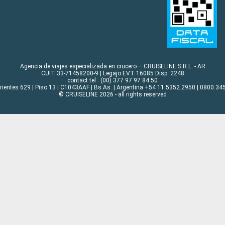
Agencia de viajes especializada en crucero – CRUISELINE S.R.L. - AR
CUIT 33-71458200-9 | Legajo EVT 16085 Disp. 2248
contact tel : (00) 377 97 97 84 50
rrientes 629 | Piso 13 | C1043AAF | Bs.As. | Argentina +54 11 5352.2950 | 0800.345
© CRUISELINE 2026 - all rights reserved