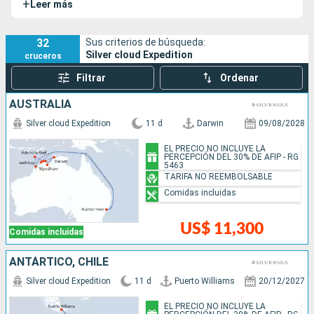
+
Leer más
las regiones más remotas del planeta, este barco de lujo
lleva a sus pasajeros lo más cerca posible de los témpanos
de hielo y de su naturaleza.
32
Sus criterios de búsqueda:
Silver cloud Expedition
cruceros
Filtrar
Ordenar
AUSTRALIA
Silver cloud Expedition
11 d
Darwin
09/08/2028
EL PRECIO NO INCLUYE LA
PERCEPCIÓN DEL 30% DE AFIP - RG
5463
TARIFA NO REEMBOLSABLE
Comidas incluidas
US$ 11,300
Comidas incluidas
ANTÁRTICO, CHILE
Silver cloud Expedition
11 d
Puerto Williams
20/12/2027
EL PRECIO NO INCLUYE LA