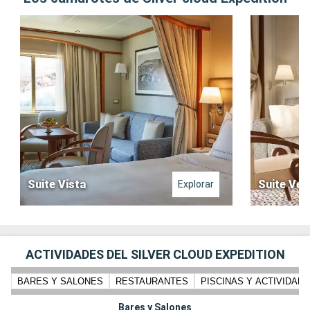
Suite Vista
Suite Ver
Explorar
ACTIVIDADES DEL SILVER CLOUD EXPEDITION
BARES Y SALONES
RESTAURANTES
PISCINAS Y ACTIVIDADE
Bares y Salones