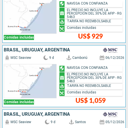
NAVEGA CON CONFIANZA
EL PRECIO NO INCLUYE LA
PERCEPCIÓN DEL 30% DE AFIP - RG
5463
TARIFA NO REEMBOLSABLE
Comidas incluidas
US$ 929
Comidas incluidas
BRASIL, URUGUAY, ARGENTINA
MSC Seaview
9 d
Camboriú
06/12/2026
NAVEGA CON CONFIANZA
EL PRECIO NO INCLUYE LA
PERCEPCIÓN DEL 30% DE AFIP - RG
5463
TARIFA NO REEMBOLSABLE
Comidas incluidas
US$ 1,059
Comidas incluidas
BRASIL, URUGUAY, ARGENTINA
MSC Seaview
9 d
Santos
05/12/2026