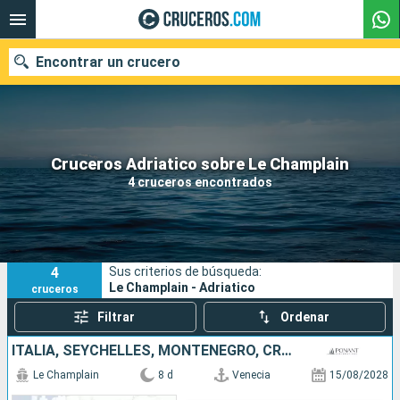
Encontrar un crucero
Nuestros destinos
Cruceros Adriatico sobre Le Champlain
4 cruceros encontrados
Fecha de salida
Puertos
Compañías
4
Sus criterios de búsqueda:
Buscar
Le Champlain - Adriatico
cruceros
Filtrar
Ordenar
ITALIA, SEYCHELLES, MONTENEGRO, CROACIA
Le Champlain
8 d
Venecia
15/08/2028