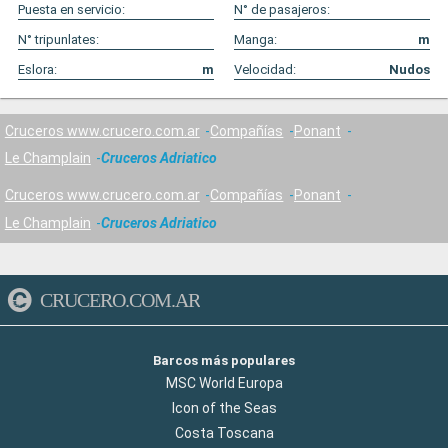
Puesta en servicio:
N° de pasajeros:
N° tripunlates:
Manga:
m
Eslora:
m
Velocidad:
Nudos
Cruceros www.crucero.com.ar
Compañías
Ponant
Le Champlain
Cruceros Adriatico
Cruceros www.crucero.com.ar
Compañías
Ponant
Le Champlain
Cruceros Adriatico
CRUCERO.COM.AR
Barcos más populares
MSC World Europa
Icon of the Seas
Costa Toscana