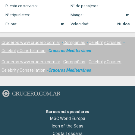
Puesta en servicio:
N° de pasajeros:
N° tripunlates:
Manga:
m
Eslora:
m
Velocidad:
Nudos
Cruceros www.crucero.com.ar
Compañías
Celebrity Cruises
Celebrity Constellation
Cruceros Mediterráneo
Cruceros www.crucero.com.ar
Compañías
Celebrity Cruises
Celebrity Constellation
Cruceros Mediterráneo
CRUCERO.COM.AR
Barcos más populares
MSC World Europa
Icon of the Seas
Costa Toscana