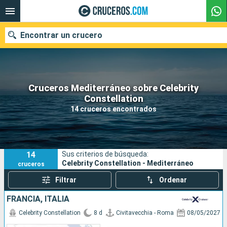
Encontrar un crucero
Cruceros Mediterráneo sobre Celebrity
Nuestros destinos
Constellation
14 cruceros encontrados
Fecha de salida
Puertos
Compañías
14
Sus criterios de búsqueda:
Buscar
Celebrity Constellation - Mediterráneo
cruceros
Filtrar
Ordenar
FRANCIA, ITALIA
Celebrity Constellation
8 d
Civitavecchia - Roma
08/05/2027