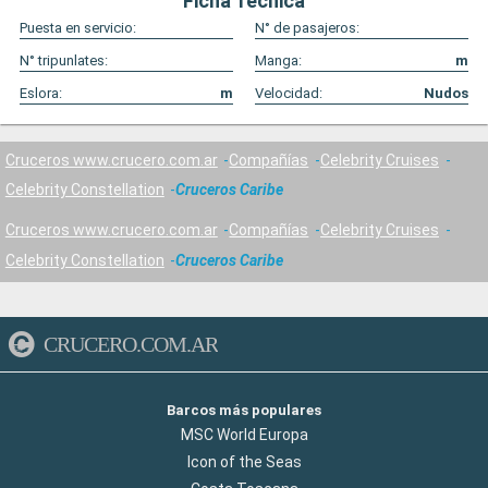
Ficha Técnica
Puesta en servicio:
N° de pasajeros:
N° tripunlates:
Manga:
m
Eslora:
m
Velocidad:
Nudos
Cruceros www.crucero.com.ar
Compañías
Celebrity Cruises
Celebrity Constellation
Cruceros Caribe
Cruceros www.crucero.com.ar
Compañías
Celebrity Cruises
Celebrity Constellation
Cruceros Caribe
CRUCERO.COM.AR
Barcos más populares
MSC World Europa
Icon of the Seas