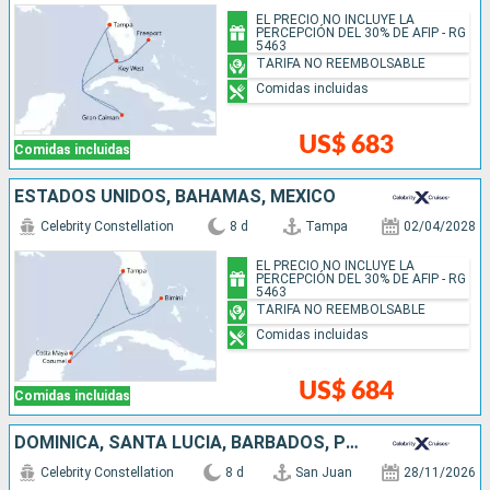
EL PRECIO NO INCLUYE LA
PERCEPCIÓN DEL 30% DE AFIP - RG
5463
TARIFA NO REEMBOLSABLE
Comidas incluidas
US$ 683
Comidas incluidas
ESTADOS UNIDOS, BAHAMAS, MÉXICO
Celebrity Constellation
8 d
Tampa
02/04/2028
EL PRECIO NO INCLUYE LA
PERCEPCIÓN DEL 30% DE AFIP - RG
5463
TARIFA NO REEMBOLSABLE
Comidas incluidas
US$ 684
Comidas incluidas
DOMINICA, SANTA LUCIA, BARBADOS, PUERTO RICO
Celebrity Constellation
8 d
San Juan
28/11/2026