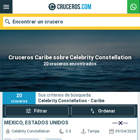
Encontrar un crucero
Nuestros destinos
Cruceros Caribe sobre Celebrity Constellation
20 cruceros encontrados
Fecha de salida
Puertos
Compañías
20
Sus criterios de búsqueda:
Buscar
Celebrity Constellation - Caribe
cruceros
Filtrar
Ordenar
MÉXICO, ESTADOS UNIDOS
Celebrity Constellation
5 d
Tampa
09/04/2028