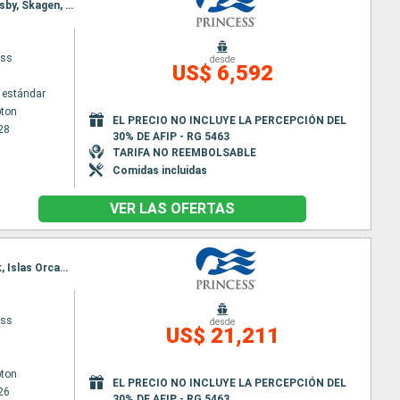
Itinerario : Southampton, Kristiansund, Copenhague, Warnemunde, Tallin, Helsinki, Estocolmo, Visby, Skagen, Southampton, Greenock, Reykjavik, Grundarfjordur, Isafjordhur, Akureyri, Islas Orcadas, Lerwick, Brujas, Southampton
ess
desde
US$ 6,592
 estándar
ton
EL PRECIO NO INCLUYE LA PERCEPCIÓN DEL
28
30% DE AFIP - RG 5463
TARIFA NO REEMBOLSABLE
Comidas incluidas
VER LAS OFERTAS
Itinerario : Southampton, Portland, Cork, Reykjavik, Grundarfjordur, Isafjordhur, Akureyri, Lerwick, Islas Orcadas, Brujas, Southampton
ess
desde
US$ 21,211
ton
EL PRECIO NO INCLUYE LA PERCEPCIÓN DEL
26
30% DE AFIP - RG 5463