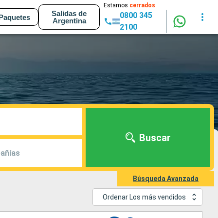
Estamos
cerrados
Salidas de
0800 345
Paquetes
Argentina
2100
Buscar
añías
Búsqueda Avanzada
Ordenar Los más vendidos