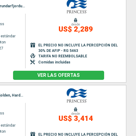
Itinerario : Southampton, Haugesund, Skjolden, Olden, Alesund, Akureyri, Isafjordhur, Reykjavik, Grundarfjordur, Southampton
ess
desde
US$ 2,289
 estándar
ton
EL PRECIO NO INCLUYE LA PERCEPCIÓN DEL
27
30% DE AFIP - RG 5463
TARIFA NO REEMBOLSABLE
Comidas incluidas
VER LAS OFERTAS
Itinerario : Southampton, Reykjavik, Grundarfjordur, Isafjordhur, Akureyri, Andalsnes, Alesund, Skjolden, Hardangerfjord, Southampton
ess
desde
US$ 3,414
 estándar
ton
EL PRECIO NO INCLUYE LA PERCEPCIÓN DEL