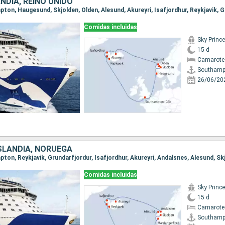
NDIA, REINO UNIDO
Comidas incluidas
Sky Princ
15 d
Camarote
Southamp
26/06/20
ISLANDIA, NORUEGA
Comidas incluidas
Sky Princ
15 d
Camarote
Southamp