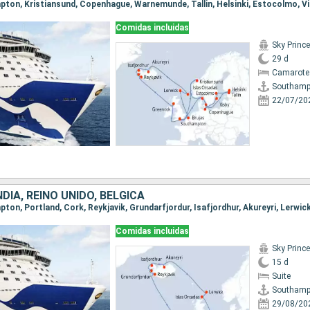
Comidas incluidas
Sky Princ
29 d
Camarote
Southamp
22/07/20
NDIA, REINO UNIDO, BÉLGICA
Comidas incluidas
Sky Princ
15 d
Suite
Southamp
29/08/20