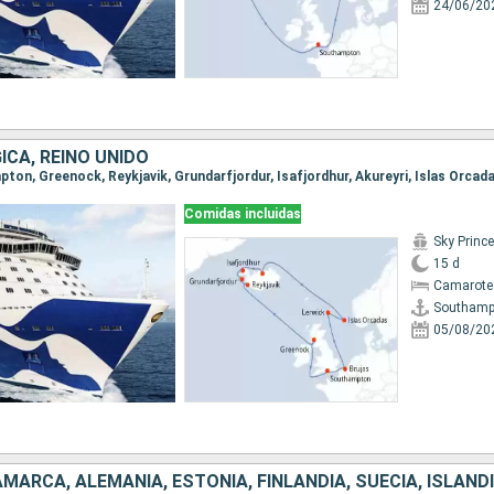
24/06/20
GICA, REINO UNIDO
Comidas incluidas
Sky Princ
15 d
Camarote
Southamp
05/08/20