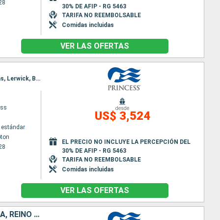
28
30% DE AFIP - RG 5463
TARIFA NO REEMBOLSABLE
Comidas incluidas
VER LAS OFERTAS
Itinerario : Southampton, Greenock, Reykjavik, Grundarfjordur, Isafjordhur, Akureyri, Islas Orcadas, Lerwick, Brujas, Southampton
ess
desde
US$ 3,524
 estándar
ton
EL PRECIO NO INCLUYE LA PERCEPCIÓN DEL
28
30% DE AFIP - RG 5463
TARIFA NO REEMBOLSABLE
Comidas incluidas
VER LAS OFERTAS
NORUEGA, DINAMARCA, ALEMANIA, ESTONIA, FINLANDIA, SUECIA, ISLANDIA, REINO UNIDO, BÉLGICA