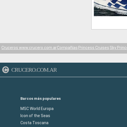
Cruceros www.crucero.com.ar
Compañías
Princess Cruises
Sky Prin
CRUCERO.COM.AR
Barcos más populares
MSC World Europa
Icon of the Seas
Costa Toscana