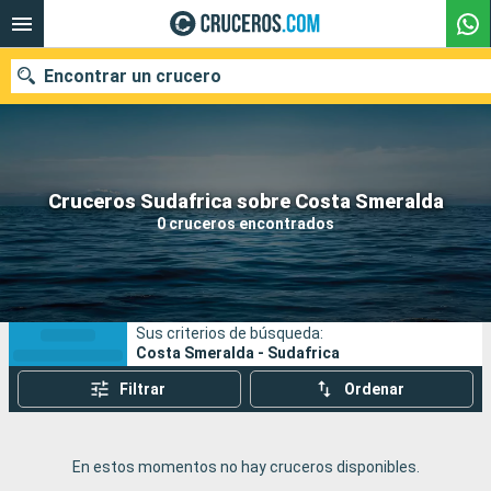
Encontrar un crucero
Nuestros destinos
Cruceros Sudafrica sobre Costa Smeralda
0 cruceros encontrados
Fecha de salida
Puertos
Compañías
Sus criterios de búsqueda:
Buscar
Costa Smeralda - Sudafrica
Filtrar
Ordenar
En estos momentos no hay cruceros disponibles.