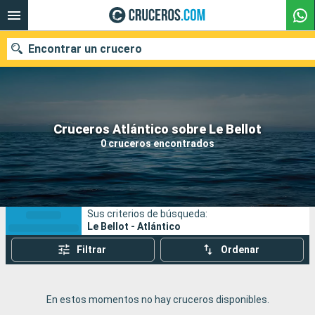
Encontrar un crucero
Nuestros destinos
Cruceros Atlántico sobre Le Bellot
0 cruceros encontrados
Fecha de salida
Puertos
Compañías
Sus criterios de búsqueda:
Buscar
Le Bellot - Atlántico
Filtrar
Ordenar
En estos momentos no hay cruceros disponibles.