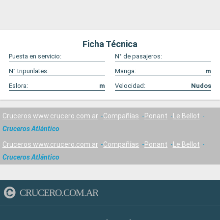
Ficha Técnica
Puesta en servicio:
N° de pasajeros:
N° tripunlates:
Manga:
m
Eslora:
m
Velocidad:
Nudos
Cruceros www.crucero.com.ar
Compañías
Ponant
Le Bellot
Cruceros Atlántico
Cruceros www.crucero.com.ar
Compañías
Ponant
Le Bellot
Cruceros Atlántico
CRUCERO.COM.AR