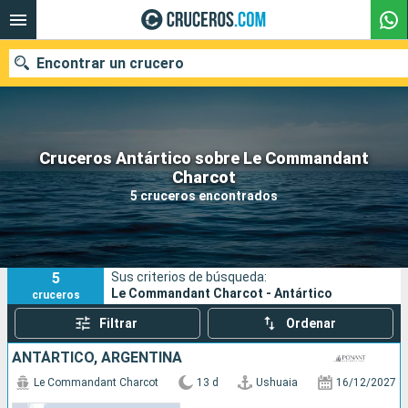
Encontrar un crucero
Cruceros Antártico sobre Le Commandant
Nuestros destinos
Charcot
5 cruceros encontrados
Fecha de salida
Puertos
Compañías
5
Sus criterios de búsqueda:
Buscar
Le Commandant Charcot - Antártico
cruceros
Filtrar
Ordenar
ANTÁRTICO, ARGENTINA
Le Commandant Charcot
13 d
Ushuaia
16/12/2027