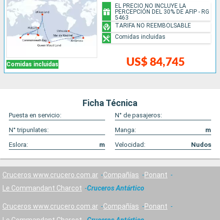
EL PRECIO NO INCLUYE LA
PERCEPCIÓN DEL 30% DE AFIP - RG
5463
TARIFA NO REEMBOLSABLE
Comidas incluidas
US$ 84,745
Comidas incluidas
Ficha Técnica
Puesta en servicio:
N° de pasajeros:
N° tripunlates:
Manga:
m
Eslora:
m
Velocidad:
Nudos
Cruceros www.crucero.com.ar
Compañías
Ponant
Le Commandant Charcot
Cruceros Antártico
Cruceros www.crucero.com.ar
Compañías
Ponant
Le Commandant Charcot
Cruceros Antártico