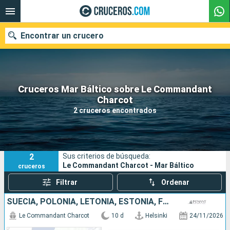
Encontrar un crucero
Cruceros Mar Báltico sobre Le Commandant
Nuestros destinos
Charcot
2 cruceros encontrados
Fecha de salida
Puertos
Compañías
2
Sus criterios de búsqueda:
Buscar
Le Commandant Charcot - Mar Báltico
cruceros
Filtrar
Ordenar
SUECIA, POLONIA, LETONIA, ESTONIA, FINLANDIA
Le Commandant Charcot
10 d
Helsinki
24/11/2026