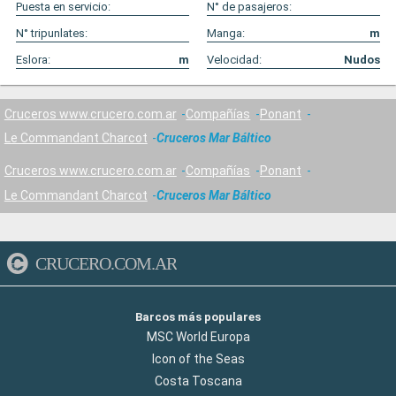
Puesta en servicio:
N° de pasajeros:
N° tripunlates:
Manga:
m
Eslora:
m
Velocidad:
Nudos
Cruceros www.crucero.com.ar
Compañías
Ponant
Le Commandant Charcot
Cruceros Mar Báltico
Cruceros www.crucero.com.ar
Compañías
Ponant
Le Commandant Charcot
Cruceros Mar Báltico
CRUCERO.COM.AR
Barcos más populares
MSC World Europa
Icon of the Seas
Costa Toscana