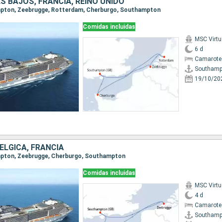
ES BAJOS, FRANCIA, REINO UNIDO
ampton, Zeebrugge, Rotterdam, Cherburgo, Southampton
Comidas incluidas
MSC Virt
6 d
Camarote
Southamp
19/10/20
BÉLGICA, FRANCIA
ampton, Zeebrugge, Cherburgo, Southampton
Comidas incluidas
MSC Virt
4 d
Camarote
Southamp