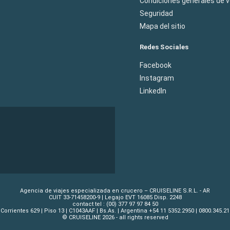
Condiciones generales de 
Seguridad
Mapa del sitio
Redes Sociales
Facebook
Instagram
LinkedIn
Agencia de viajes especializada en crucero – CRUISELINE S.R.L. - AR
CUIT 33-71458200-9 | Legajo EVT 16085 Disp. 2248
contact tel : (00) 377 97 97 84 50
 Corrientes 629 | Piso 13 | C1043AAF | Bs.As. | Argentina +54 11 5352.2950 | 0800.345.21
© CRUISELINE 2026 - all rights reserved