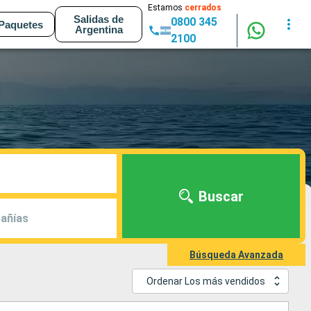
Estamos
cerrados
Salidas de
0800 345
Paquetes
Argentina
2100
Buscar
añías
Búsqueda Avanzada
Ordenar Los más vendidos