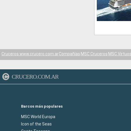
Cruceros www.crucero.com.ar
Compañías
MSC Cruceros
MSC Virtuo
CRUCERO.COM.AR
Barcos más populares
MSC World Europa
Icon of the Seas