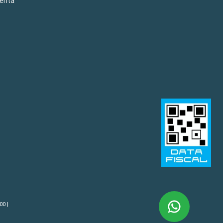
venta
00 |