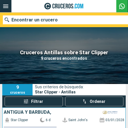
Encontrar un crucero
Nuestros destinos
Cruceros Antillas sobre Star Clipper
9 cruceros encontrados
Fecha de salida
Puertos
Compañías
9
Sus criterios de búsqueda:
Buscar
Star Clipper - Antillas
cruceros
Filtrar
Ordenar
ANTIGUA Y BARBUDA,
Star Clipper
6 d
Saint John's
03/01/2028