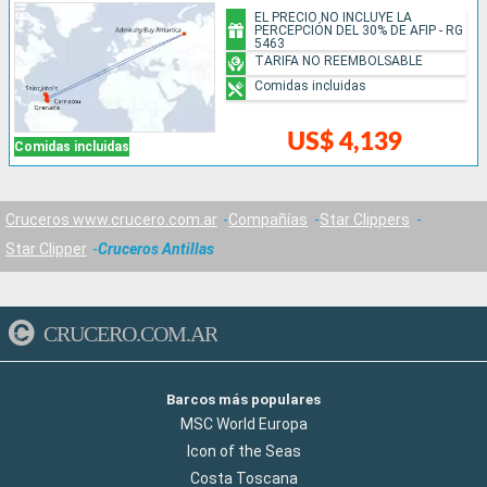
EL PRECIO NO INCLUYE LA
PERCEPCIÓN DEL 30% DE AFIP - RG
5463
TARIFA NO REEMBOLSABLE
Comidas incluidas
US$ 4,139
Comidas incluidas
Cruceros www.crucero.com.ar
Compañías
Star Clippers
Star Clipper
Cruceros Antillas
CRUCERO.COM.AR
Barcos más populares
MSC World Europa
Icon of the Seas
Costa Toscana